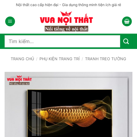
Bỏ
Nội thất cao cấp hiện đại - Gia dụng thông minh tiện ích giá rẻ
qua
nội
dung
Tìm
kiếm:
TRANG CHỦ
/
PHỤ KIỆN TRANG TRÍ
/
TRANH TREO TƯỜNG