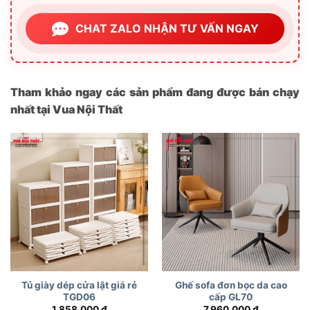
CHAT ZALO NHẬN TƯ VẤN NGAY
Tham khảo ngay các sản phẩm đang được bán chạy
nhất tại Vua Nội Thất
Tủ giày dép cửa lật giá rẻ
Ghế sofa đơn bọc da cao
TGD06
cấp GL70
1,858,000
₫
7,960,000
₫