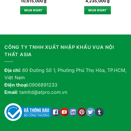
10,615,000
₫
4,235,000
₫
MUA NGAY
MUA NGAY
CÔNG TY TNHH XUẤT NHẬP KHẨU VUA NỘI
THẤT ASIA
Địa chỉ:
60 Đường Số 1, Phường Phú Thọ Hòa, TP.HCM,
Việt Nam
Điện thoại:
0906891233
Email:
tamltd@atpro.com.vn