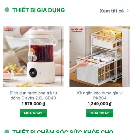
THIẾT BỊ GIA DỤNG
Xem tất cả
Bình đun nước pha trà tự
Kệ ngăn kéo đựng gia vị
động Olayks 2.8L GD40
PKB04
1,575,000
₫
1,249,000
₫
MUA NGAY
MUA NGAY
THIẾT BỊ CHĂM SÓC SỨC KHỎE CHO