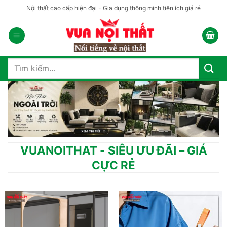
Bỏ
Nội thất cao cấp hiện đại - Gia dụng thông minh tiện ích giá rẻ
qua
nội
dung
Tìm
kiếm:
VUANOITHAT - SIÊU ƯU ĐÃI – GIÁ
CỰC RẺ