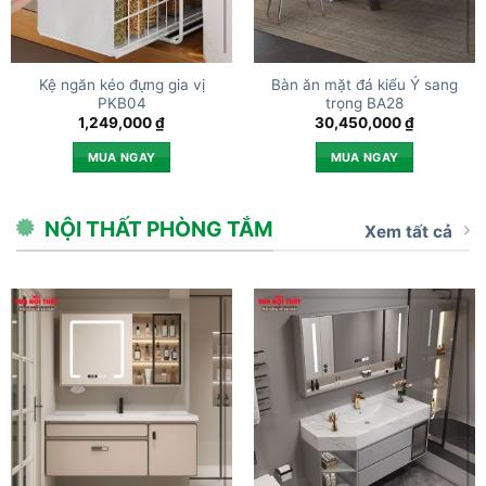
Kệ ngăn kéo đựng gia vị
Bàn ăn mặt đá kiểu Ý sang
PKB04
trọng BA28
1,249,000
₫
30,450,000
₫
MUA NGAY
MUA NGAY
NỘI THẤT PHÒNG TẮM
Xem tất cả