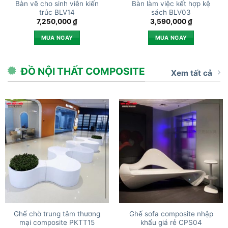
Bàn vẽ cho sinh viên kiến
Bàn làm việc kết hợp kệ
trúc BLV14
sách BLV03
7,250,000
₫
3,590,000
₫
MUA NGAY
MUA NGAY
ĐỒ NỘI THẤT COMPOSITE
Xem tất cả
Ghế chờ trung tâm thương
Ghế sofa composite nhập
mại composite PKTT15
khẩu giá rẻ CPS04