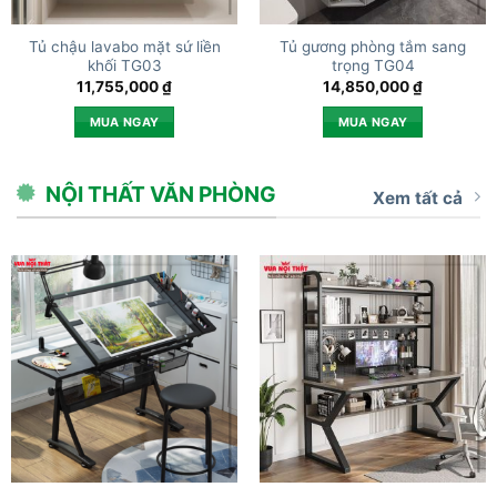
Tủ chậu lavabo mặt sứ liền
Tủ gương phòng tắm sang
khối TG03
trọng TG04
11,755,000
₫
14,850,000
₫
MUA NGAY
MUA NGAY
NỘI THẤT VĂN PHÒNG
Xem tất cả