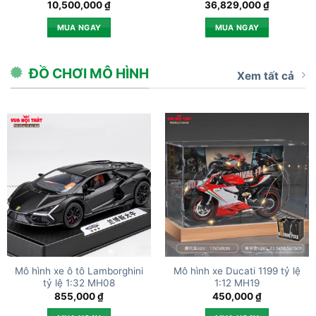
10,500,000
₫
36,829,000
₫
MUA NGAY
MUA NGAY
ĐỒ CHƠI MÔ HÌNH
Xem tất cả
Mô hình xe ô tô Lamborghini
Mô hình xe Ducati 1199 tỷ lệ
tỷ lệ 1:32 MH08
1:12 MH19
855,000
₫
450,000
₫