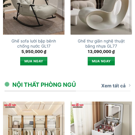
Ghế sofa lười bập bênh
Ghế thư giãn nghệ thuật
chống nước GL17
bằng nhựa GL77
5,950,000
₫
13,090,000
₫
MUA NGAY
MUA NGAY
NỘI THẤT PHÒNG NGỦ
Xem tất cả