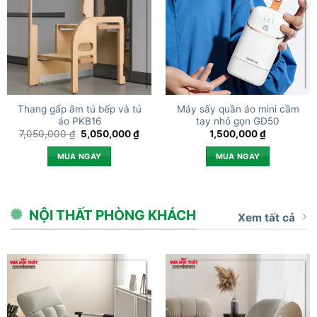
Thang gấp âm tủ bếp và tủ
Máy sấy quần áo mini cầm
áo PKB16
tay nhỏ gọn GD50
Giá
Giá
7,050,000
₫
5,050,000
₫
1,500,000
₫
gốc
hiện
là:
tại
MUA NGAY
MUA NGAY
7,050,000 ₫.
là:
5,050,000 ₫.
NỘI THẤT PHÒNG KHÁCH
Xem tất cả