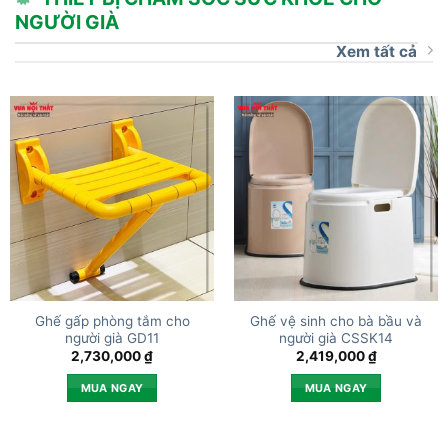
NGƯỜI GIÀ
Xem tất cả
Ghế gấp phòng tắm cho
Ghế vệ sinh cho bà bầu và
người già GD11
người già CSSK14
2,730,000
₫
2,419,000
₫
MUA NGAY
MUA NGAY