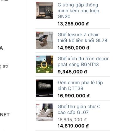
Giường gấp thông
minh kèm phụ kiện
GN20
13,255,000
₫
Ghế leisure Z chair
thiết kế liền khối GL78
14,950,000
₫
A
Ghế xích đu tròn decor
phát sáng BGNT13
g trở
9,345,000
₫
Đèn chùm pha lê lấp
lánh DTT39
16,990,000
₫
Ghế thư giãn chữ C
cao cấp GL07
RNET
16,695,000
₫
Giá
Giá
14,819,000
₫