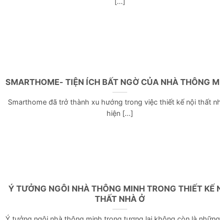
[...]
SMARTHOME- TIỆN ÍCH BẤT NGỜ CỦA NHÀ THÔNG M
Smarthome đã trở thành xu hướng trong việc thiết kế nội thất n
hiện [...]
Ý TƯỞNG NGÔI NHÀ THÔNG MINH TRONG THIẾT KẾ 
THẤT NHÀ Ở
Ý tưởng ngôi nhà thông minh trong tương lai không còn là những