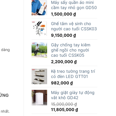
Máy sấy quần áo mini
cầm tay nhỏ gọn GD50
1,500,000
₫
Ghế tắm vệ sinh cho
người cao tuổi CSSK03
9,150,000
₫
Gậy chống tay kiêm
ghế ngồi cho người
ễ dàng
cao tuổi CSSK05
2,200,000
₫
Kệ treo tường trang trí
có đèn LED GTT01
982,000
₫
Máy giặt giày tự động
HỮNG
vắt khô GD42
15,000,000
₫
Giá
Giá
11,805,000
₫
 nhất.
gốc
hiện