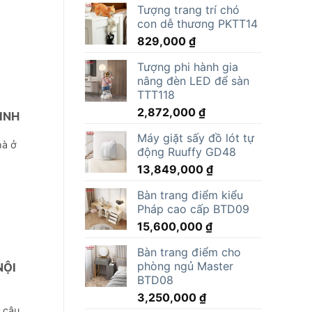
Tượng trang trí chó
con dễ thương PKTT14
829,000
₫
Tượng phi hành gia
nâng đèn LED để sàn
TTT118
2,872,000
₫
INH
Máy giặt sấy đồ lót tự
hà ở
động Ruuffy GD48
13,849,000
₫
Bàn trang điểm kiểu
Pháp cao cấp BTD09
15,600,000
₫
Bàn trang điểm cho
phòng ngủ Master
NỘI
BTD08
3,250,000
₫
 câu