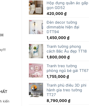
Hộp đựng quần áo gấp
là:
tại
gọn GD52
15,000,000 ₫.
là:
420,000
₫
11,805,000 ₫.
Đèn decor tường
dimmable hiện đại
DTT94
CH
1,450,000
₫
Tranh tường phong
y!!!
cách Bắc Âu đẹp TT18
1,800,000
₫
Tranh treo tường
phòng ngủ bé gái TT67
1,755,000
₫
Tranh phù điêu 3D phi
hành gia treo tường
THẤT
TT27
8,790,000
₫
h kiến