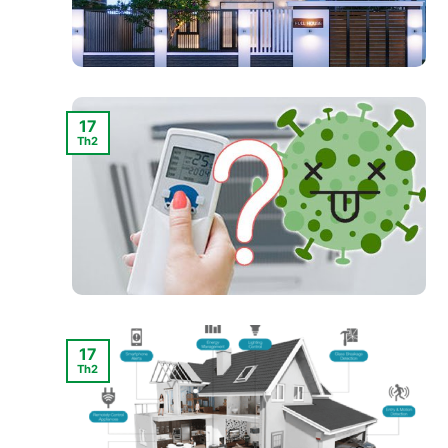
17
Th2
17
Th2