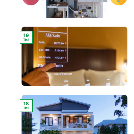
19
Th2
18
Th2