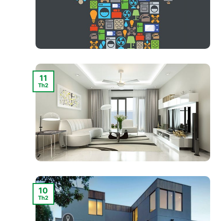
11
Th2
10
Th2