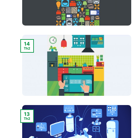
14
Th2
13
Th2