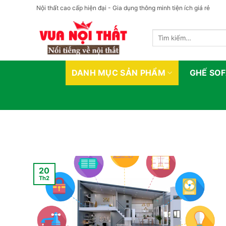
Bỏ
Nội thất cao cấp hiện đại - Gia dụng thông minh tiện ích giá rẻ
qua
nội
Tìm
dung
kiếm:
DANH MỤC SẢN PHẨM
GHẾ SO
20
Th2