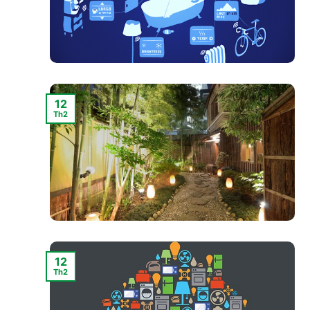
12
Th2
12
Th2