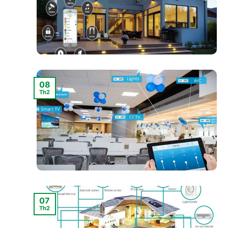
08
Th2
07
Th2