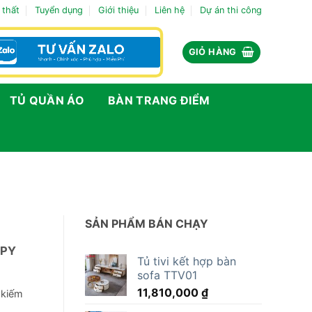
 thất
Tuyển dụng
Giới thiệu
Liên hệ
Dự án thi công
GIỎ HÀNG
TỦ QUẦN ÁO
BÀN TRANG ĐIỂM
SẢN PHẨM BÁN CHẠY
PPY
Tủ tivi kết hợp bàn
sofa TTV01
11,810,000
₫
 kiếm