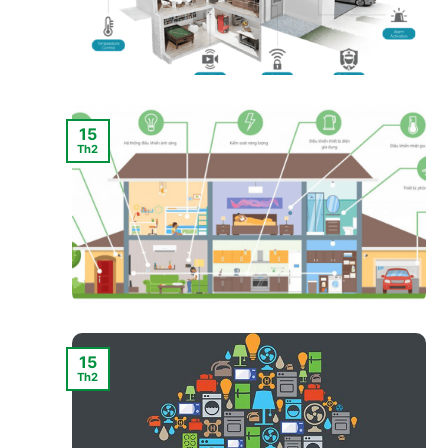
15
Th2
15
Th2