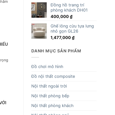
gốc
hiện
 nhằm
Đồng hồ trang trí
là:
tại
phòng khách DH01
16,695,000 ₫.
là:
400,000
₫
14,819,000 ₫.
Ghế lông cừu tựa lưng
nhỏ gọn GL26
1,477,000
₫
HIẾU
DANH MỤC SẢN PHẨM
trọng
Đồ chơi mô hình
Đồ nội thất composite
Nội thất ngoài trời
Nội thất phòng bếp
VỚI
Nội thất phòng khách