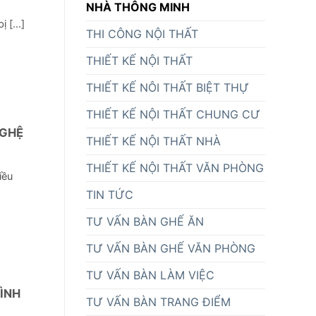
NHÀ THÔNG MINH
 [...]
THI CÔNG NỘI THẤT
THIẾT KẾ NỘI THẤT
THIẾT KẾ NÔI THẤT BIỆT THỰ
THIẾT KẾ NỘI THẤT CHUNG CƯ
NGHỆ
THIẾT KẾ NỘI THẤT NHÀ
THIẾT KẾ NỘI THẤT VĂN PHÒNG
iều
TIN TỨC
TƯ VẤN BÀN GHẾ ĂN
TƯ VẤN BÀN GHẾ VĂN PHÒNG
TƯ VẤN BÀN LÀM VIỆC
ÌNH
TƯ VẤN BÀN TRANG ĐIỂM