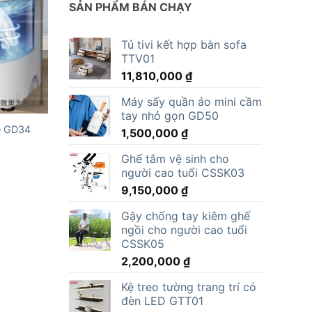
SẢN PHẨM BÁN CHẠY
Tủ tivi kết hợp bàn sofa
TTV01
11,810,000
₫
Máy sấy quần áo mini cầm
tay nhỏ gọn GD50
rẻ GD34
1,500,000
₫
Ghế tắm vệ sinh cho
người cao tuổi CSSK03
9,150,000
₫
Gậy chống tay kiêm ghế
ngồi cho người cao tuổi
CSSK05
2,200,000
₫
Kệ treo tường trang trí có
đèn LED GTT01