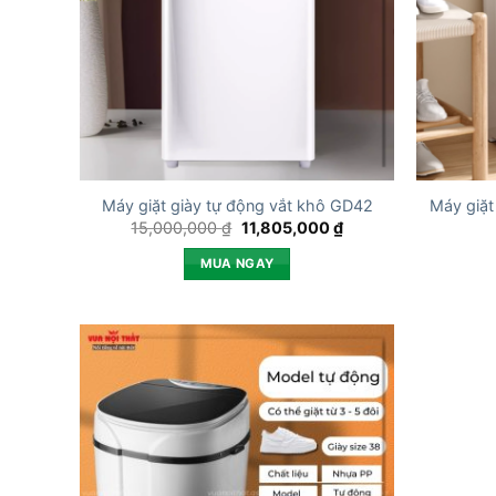
Máy giặt giày tự động vắt khô GD42
Máy giặt
Giá
Giá
15,000,000
₫
11,805,000
₫
gốc
hiện
là:
tại
MUA NGAY
15,000,000 ₫.
là:
11,805,000 ₫.