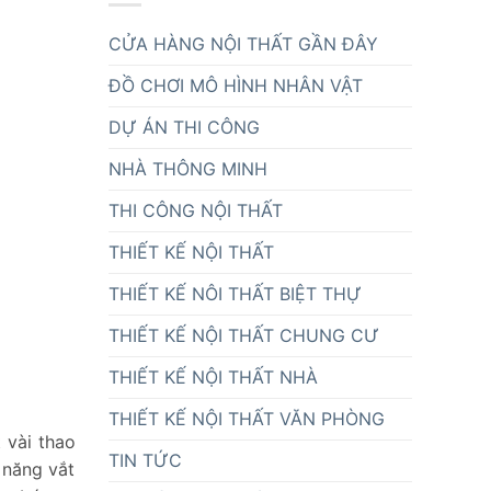
CỬA HÀNG NỘI THẤT GẦN ĐÂY
ĐỒ CHƠI MÔ HÌNH NHÂN VẬT
DỰ ÁN THI CÔNG
NHÀ THÔNG MINH
THI CÔNG NỘI THẤT
THIẾT KẾ NỘI THẤT
THIẾT KẾ NÔI THẤT BIỆT THỰ
THIẾT KẾ NỘI THẤT CHUNG CƯ
THIẾT KẾ NỘI THẤT NHÀ
THIẾT KẾ NỘI THẤT VĂN PHÒNG
 vài thao
TIN TỨC
 năng vắt