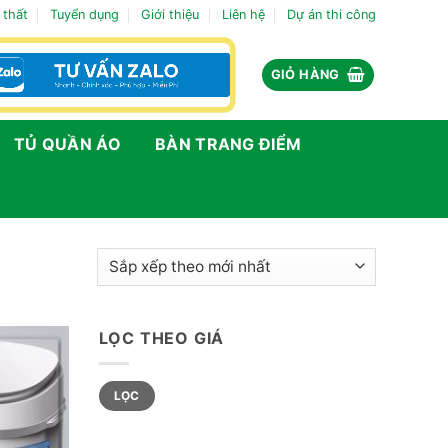
 thất
Tuyển dụng
Giới thiệu
Liên hệ
Dự án thi công
GIỎ HÀNG
TỦ QUẦN ÁO
BÀN TRANG ĐIỂM
LỌC THEO GIÁ
Giá
Giá
LỌC
tối
tối
thiểu
đa