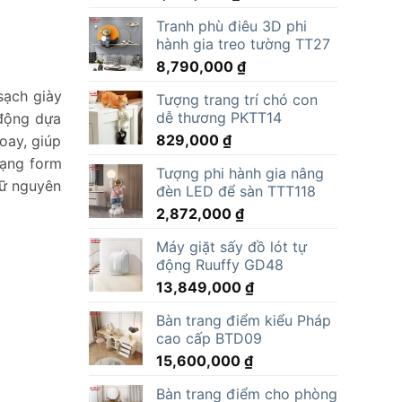
Tranh phù điêu 3D phi
hành gia treo tường TT27
8,790,000
₫
sạch giày
Tượng trang trí chó con
dễ thương PKTT14
 động dựa
829,000
₫
oay, giúp
dạng form
Tượng phi hành gia nâng
iữ nguyên
đèn LED để sàn TTT118
2,872,000
₫
Máy giặt sấy đồ lót tự
động Ruuffy GD48
13,849,000
₫
Bàn trang điểm kiểu Pháp
cao cấp BTD09
15,600,000
₫
Bàn trang điểm cho phòng