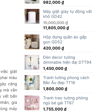
982,000
₫
Máy giặt giày tự động vắt
khô GD42
15,000,000
₫
Giá
Giá
11,805,000
₫
gốc
hiện
Hộp đựng quần áo gấp
là:
tại
gọn GD52
15,000,000 ₫.
là:
420,000
₫
11,805,000 ₫.
Đèn decor tường
dimmable hiện đại DTT94
1,450,000
₫
việc giặt
 phai màu
Tranh tường phong cách
Bắc Âu đẹp TT18
ngày càng
1,800,000
₫
ày mà vẫn
y vết bẩn
Tranh treo tường phòng
nhân, gia
ngủ bé gái TT67
 dòng máy
1,755,000
₫