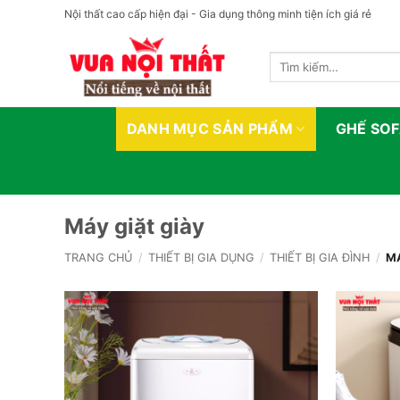
Bỏ
Nội thất cao cấp hiện đại - Gia dụng thông minh tiện ích giá rẻ
qua
nội
Tìm
dung
kiếm:
DANH MỤC SẢN PHẨM
GHẾ SO
Máy giặt giày
TRANG CHỦ
/
THIẾT BỊ GIA DỤNG
/
THIẾT BỊ GIA ĐÌNH
/
MÁ