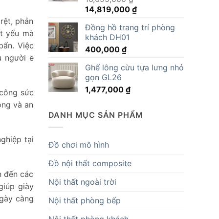
Giá
Giá
14,819,000
₫
gốc
hiện
rệt, phản
Đồng hồ trang trí phòng
là:
tại
ết yếu mà
khách DH01
16,695,000 ₫.
là:
bẩn. Việc
400,000
₫
14,819,000 ₫.
u người e
Ghế lông cừu tựa lưng nhỏ
gọn GL26
1,477,000
₫
 công sức
óng và an
DANH MỤC SẢN PHẨM
ghiệp tại
Đồ chơi mô hình
Đồ nội thất composite
n đến các
Nội thất ngoài trời
giúp giày
ngày càng
Nội thất phòng bếp
Nội thất phòng khách