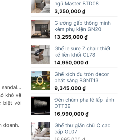
ngủ Master BTD08
3,250,000
₫
Giường gấp thông minh
kèm phụ kiện GN20
13,255,000
₫
Ghế leisure Z chair thiết
kế liền khối GL78
14,950,000
₫
Ghế xích đu tròn decor
phát sáng BGNT13
p sandal…
9,345,000
₫
hỏ khó vệ
Đèn chùm pha lê lấp lánh
 biệt với
DTT39
16,990,000
₫
h doanh.
Ghế thư giãn chữ C cao
cấp GL07
16,695,000
₫