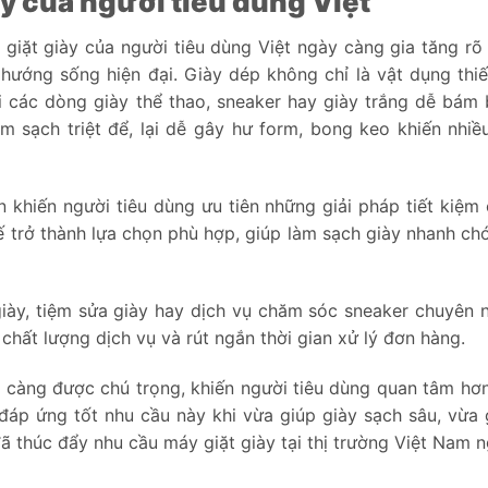
y của người tiêu dùng Việt
iặt giày của người tiêu dùng Việt ngày càng gia tăng rõ 
 hướng sống hiện đại. Giày dép không chỉ là vật dụng thi
với các dòng giày thể thao, sneaker hay giày trắng dễ bám 
àm sạch triệt để, lại dễ gây hư form, bong keo khiến nhiề
n khiến người tiêu dùng ưu tiên những giải pháp tiết kiệm
ế trở thành lựa chọn phù hợp, giúp làm sạch giày nhanh ch
giày, tiệm sửa giày hay dịch vụ chăm sóc sneaker chuyên n
hất lượng dịch vụ và rút ngắn thời gian xử lý đơn hàng.
 càng được chú trọng, khiến người tiêu dùng quan tâm hơ
 đáp ứng tốt nhu cầu này khi vừa giúp giày sạch sâu, vừa 
ã thúc đẩy nhu cầu máy giặt giày tại thị trường Việt Nam 