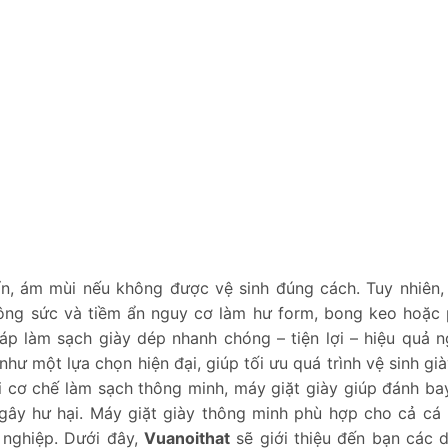
, ám mùi nếu không được vệ sinh đúng cách. Tuy nhiên, 
 công sức và tiềm ẩn nguy cơ làm hư form, bong keo hoặc
háp làm sạch giày dép nhanh chóng – tiện lợi – hiệu quả 
như một lựa chọn hiện đại, giúp tối ưu quá trình vệ sinh gi
i cơ chế làm sạch thông minh, máy giặt giày giúp đánh ba
gây hư hại. Máy giặt giày thông minh phù hợp cho cả cá 
n nghiệp. Dưới đây,
Vuanoithat
sẽ giới thiệu đến bạn các