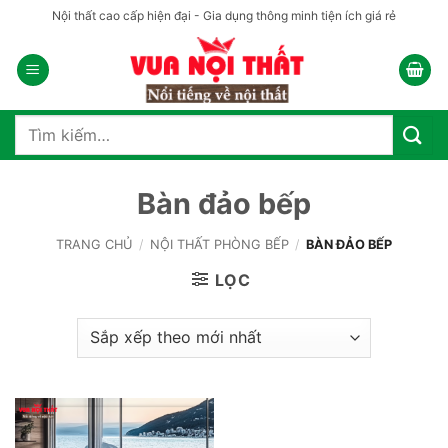
Bỏ
Nội thất cao cấp hiện đại - Gia dụng thông minh tiện ích giá rẻ
qua
nội
dung
Tìm
kiếm:
Bàn đảo bếp
TRANG CHỦ
/
NỘI THẤT PHÒNG BẾP
/
BÀN ĐẢO BẾP
LỌC