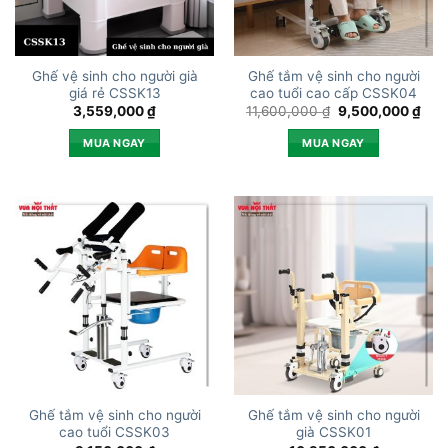
Ghế vệ sinh cho người già
Ghế tắm vệ sinh cho người
giá rẻ CSSK13
cao tuổi cao cấp CSSK04
Giá
Giá
3,559,000
₫
11,600,000
₫
9,500,000
₫
gốc
hiện
là:
tại
MUA NGAY
MUA NGAY
11,600,000 ₫.
là:
9,5
Ghế tắm vệ sinh cho người
Ghế tắm vệ sinh cho người
cao tuổi CSSK03
già CSSK01