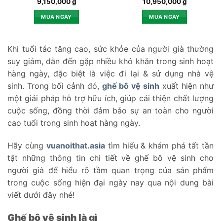
9,150,000
₫
10,950,000
₫
MUA NGAY
MUA NGAY
Khi tuổi tác tăng cao, sức khỏe của người già thường
suy giảm, dẫn đến gặp nhiều khó khăn trong sinh hoạt
hàng ngày, đặc biệt là việc đi lại & sử dụng nhà vệ
sinh. Trong bối cảnh đó,
ghế bô vệ sinh
xuất hiện như
một giải pháp hỗ trợ hữu ích, giúp cải thiện chất lượng
cuộc sống, đồng thời đảm bảo sự an toàn cho người
cao tuổi trong sinh hoạt hàng ngày.
Hãy cùng
vuanoithat.asia
tìm hiểu & khám phá tất tần
tật những thông tin chi tiết về ghế bô vệ sinh cho
người già để hiểu rõ tầm quan trọng của sản phẩm
trong cuộc sống hiện đại ngày nay qua nội dung bài
viết dưới đây nhé!
Ghế bô vệ sinh là gì