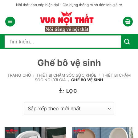
Bỏ
Nội thất cao cấp hiện đại - Gia dụng thông minh tiện ích giá rẻ
qua
nội
dung
Tìm
kiếm:
Ghế bô vệ sinh
TRANG CHỦ
/
THIẾT BỊ CHĂM SÓC SỨC KHỎE
/
THIẾT BỊ CHĂM
SÓC NGƯỜI GIÀ
/
GHẾ BÔ VỆ SINH
LỌC