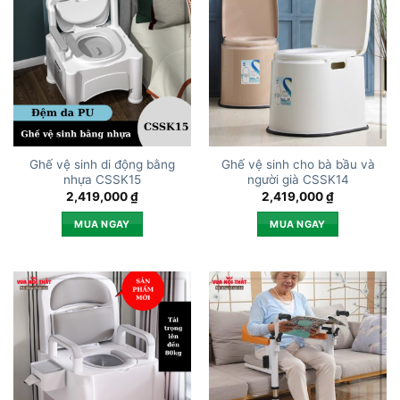
Ghế vệ sinh di động bằng
Ghế vệ sinh cho bà bầu và
nhựa CSSK15
người già CSSK14
2,419,000
₫
2,419,000
₫
MUA NGAY
MUA NGAY