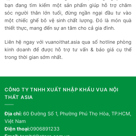
bạn đang tìm kiếm một sản phẩm giúp hỗ trợ chăm
sóc người thân lớn tuổi, đừng ngần ngại đầu tư vào
một chiếc ghế bô vệ sinh chất lượng. Đó là món quà
thiết thực, mang đến sự an tâm cho cả gia đình.
Liên hệ ngay với vuanoithat.asia qua số hotline phòng
kinh doanh để được hỗ trợ tư vấn & báo giá cụ thể
trong thời gian sớm nhất.
CÔNG TY TNHH XUẤT NHẬP KHẨU VUA NỘI
THẤT ASIA
Địa chỉ:
60 Đường Số 1, Phường Phú Thọ Hòa, TP.HCM,
Việt Nam
Điện thoại:
0906891233