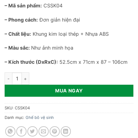
gốc
hiện
– Mã sản phẩm:
CSSK04
là:
tại
11,600,000 ₫.
là:
– Phong cách:
Đơn giản hiện đại
9,500,000 
– Chất liệu:
Khung kim loại thép + Nhựa ABS
– Màu sắc:
Như ảnh minh họa
– Kích thước (DxRxC):
52.5cm x 71cm x 87 – 106cm
Ghế tắm vệ sinh cho người cao tuổi cao cấp CSSK04 số lượng
MUA NGAY
SKU:
CSSK04
Danh mục:
Ghế bô vệ sinh