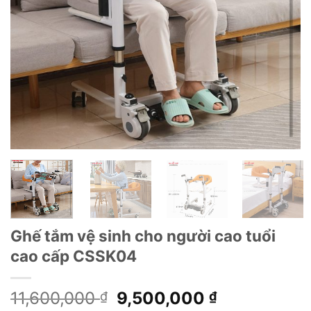
Ghế tắm vệ sinh cho người cao tuổi
cao cấp CSSK04
Giá
Giá
11,600,000
9,500,000
₫
₫