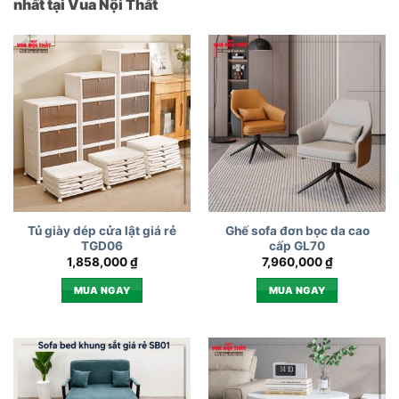
nhất tại Vua Nội Thất
Tủ giày dép cửa lật giá rẻ
Ghế sofa đơn bọc da cao
TGD06
cấp GL70
1,858,000
₫
7,960,000
₫
MUA NGAY
MUA NGAY