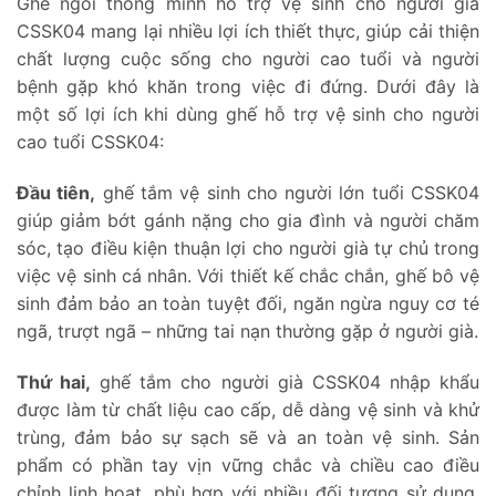
Ghế ngồi thông minh hỗ trợ vệ sinh cho người già
CSSK04 mang lại nhiều lợi ích thiết thực, giúp cải thiện
chất lượng cuộc sống cho người cao tuổi và người
bệnh gặp khó khăn trong việc đi đứng. Dưới đây là
một số lợi ích khi dùng ghế hỗ trợ vệ sinh cho người
cao tuổi CSSK04:
Đầu tiên,
ghế tắm vệ sinh cho người lớn tuổi CSSK04
giúp giảm bớt gánh nặng cho gia đình và người chăm
sóc, tạo điều kiện thuận lợi cho người già tự chủ trong
việc vệ sinh cá nhân. Với thiết kế chắc chắn, ghế bô vệ
sinh đảm bảo an toàn tuyệt đối, ngăn ngừa nguy cơ té
ngã, trượt ngã – những tai nạn thường gặp ở người già.
Thứ hai,
ghế tắm cho người già CSSK04 nhập khẩu
được làm từ chất liệu cao cấp, dễ dàng vệ sinh và khử
trùng, đảm bảo sự sạch sẽ và an toàn vệ sinh. Sản
phẩm có phần tay vịn vững chắc và chiều cao điều
chỉnh linh hoạt, phù hợp với nhiều đối tượng sử dụng.