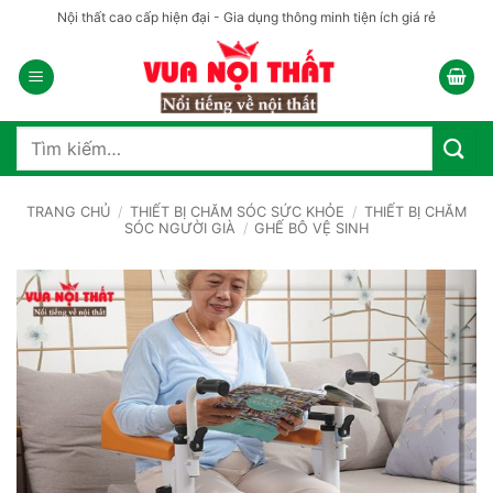
Bỏ
Nội thất cao cấp hiện đại - Gia dụng thông minh tiện ích giá rẻ
qua
nội
dung
Tìm
kiếm:
TRANG CHỦ
/
THIẾT BỊ CHĂM SÓC SỨC KHỎE
/
THIẾT BỊ CHĂM
SÓC NGƯỜI GIÀ
/
GHẾ BÔ VỆ SINH