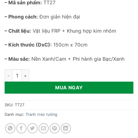
– Mã sản phẩm:
TT27
– Phong cách:
Đơn giản hiện đại
– Chất liệu:
Vật liệu FRP + Khung hợp kim nhôm
– Kích thước (DxC):
150cm x 70cm
– Màu sắc:
Nền Xanh/Cam + Phi hành gia Bạc/Xanh
Tranh phù điêu 3D phi hành gia treo tường TT27 số lượng
MUA NGAY
SKU:
TT27
Danh mục:
Tranh treo tường