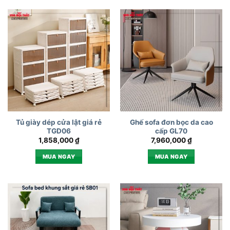
Tủ giày dép cửa lật giá rẻ
Ghế sofa đơn bọc da cao
TGD06
cấp GL70
1,858,000
₫
7,960,000
₫
MUA NGAY
MUA NGAY