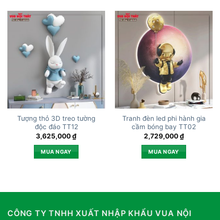
Tượng thỏ 3D treo tường
Tranh đèn led phi hành gia
độc đáo TT12
cầm bóng bay TT02
3,625,000
₫
2,729,000
₫
MUA NGAY
MUA NGAY
CÔNG TY TNHH XUẤT NHẬP KHẨU VUA NỘI