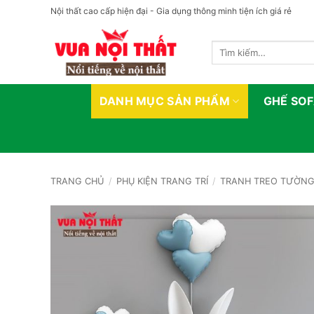
Bỏ
Nội thất cao cấp hiện đại - Gia dụng thông minh tiện ích giá rẻ
qua
nội
Tìm
dung
kiếm:
DANH MỤC SẢN PHẨM
GHẾ SO
TRANG CHỦ
/
PHỤ KIỆN TRANG TRÍ
/
TRANH TREO TƯỜN