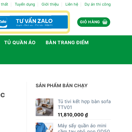
 thất
Tuyển dụng
Giới thiệu
Liên hệ
Dự án thi công
GIỎ HÀNG
TỦ QUẦN ÁO
BÀN TRANG ĐIỂM
SẢN PHẨM BÁN CHẠY
ộc
Tủ tivi kết hợp bàn sofa
TTV01
11,810,000
₫
Máy sấy quần áo mini
cầm tay nhỏ gọn GD50