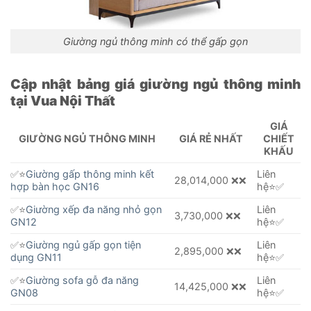
Giường ngủ thông minh có thể gấp gọn
Cập nhật bảng giá giường ngủ thông minh
tại Vua Nội Thất
GIÁ
GIƯỜNG NGỦ THÔNG MINH
GIÁ RẺ NHẤT
CHIẾT
KHẤU
✅⭐️
Giường gấp thông minh kết
Liên
28,014,000 ❌❌
hợp bàn học GN16
hệ⭐️✅
✅⭐️
Giường xếp đa năng nhỏ gọn
Liên
3,730,000 ❌❌
GN12
hệ⭐️✅
✅⭐️
Giường ngủ gấp gọn tiện
Liên
2,895,000 ❌❌
dụng GN11
hệ⭐️✅
✅⭐️
Giường sofa gỗ đa năng
Liên
14,425,000 ❌❌
GN08
hệ⭐️✅