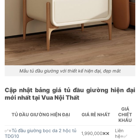
Mẫu tủ đầu giường với thiết kế hiện đại, đẹp mắt
Cập nhật bảng giá tủ đầu giường hiện đại
mới nhất tại Vua Nội Thất
GIÁ
TỦ ĐẦU GIƯỜNG HIỆN ĐẠI
GIÁ RẺ NHẤT
CHIẾT
KHẤU
✅⭐️
Tủ đầu giường bọc da 2 hộc tủ
Liên
1,990,000❌❌
TDG10
hệ⭐️✅