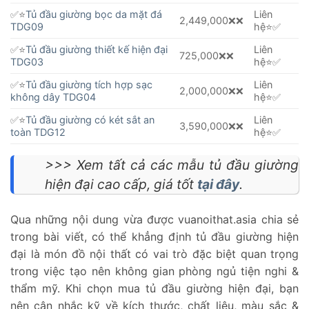
✅⭐️
Tủ đầu giường bọc da mặt đá
Liên
2,449,000❌❌
TDG09
hệ⭐️✅
✅⭐️
Tủ đầu giường thiết kế hiện đại
Liên
725,000❌❌
TDG03
hệ⭐️✅
✅⭐️
Tủ đầu giường tích hợp sạc
Liên
2,000,000❌❌
không dây TDG04
hệ⭐️✅
✅⭐️
Tủ đầu giường có két sắt an
Liên
3,590,000❌❌
toàn TDG12
hệ⭐️✅
>>> Xem tất cả các mẫu tủ đầu giường
hiện đại cao cấp, giá tốt
tại đây
.
Qua những nội dung vừa được vuanoithat.asia chia sẻ
trong bài viết, có thể khẳng định tủ đầu giường hiện
đại là món đồ nội thất có vai trò đặc biệt quan trọng
trong việc tạo nên không gian phòng ngủ tiện nghi &
thẩm mỹ. Khi chọn mua tủ đầu giường hiện đại, bạn
nên cân nhắc kỹ về kích thước, chất liệu, màu sắc &