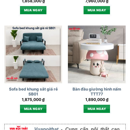
1,858,000
₫
7,960,000
₫
MUA NGAY
MUA NGAY
Sofa bed khung sắt giá rẻ
Bàn đầu giường hình nấm
SB01
TTT77
1,875,000
₫
1,890,000
₫
MUA NGAY
MUA NGAY
Vuanoithat
- Cung cấp nội thất cao