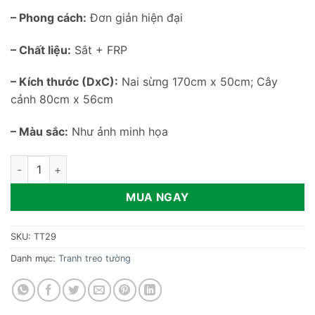
– Phong cách:
Đơn giản hiện đại
– Chất liệu:
Sắt + FRP
– Kích thước (DxC):
Nai sừng 170cm x 50cm; Cây
cảnh 80cm x 56cm
– Màu sắc:
Như ảnh minh họa
Tranh phù điêu nai sừng cao cấp TT29 số lượng
MUA NGAY
SKU:
TT29
Danh mục:
Tranh treo tường