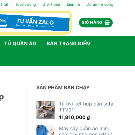
 thất
Tuyển dụng
Giới thiệu
Liên hệ
Dự án thi công
GIỎ HÀNG
TỦ QUẦN ÁO
BÀN TRANG ĐIỂM
SẢN PHẨM BÁN CHẠY
p
Tủ tivi kết hợp bàn sofa
TTV01
11,810,000
₫
Máy sấy quần áo mini
cầm tay nhỏ gọn GD50