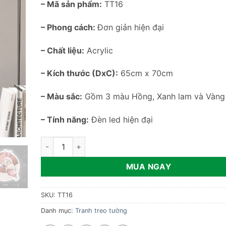
– Mã sản phẩm:
TT16
– Phong cách:
Đơn giản hiện đại
– Chất liệu:
Acrylic
– Kích thước (DxC):
65cm x 70cm
– Màu sắc:
Gồm 3 màu Hồng, Xanh lam và Vàng
– Tính năng:
Đèn led hiện đại
Tranh thỏ treo tường kết hợp đèn led TT16 số lượng
MUA NGAY
SKU:
TT16
Danh mục:
Tranh treo tường