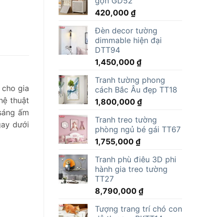
gọn GD52
15,000,000 ₫.
là:
420,000
₫
11,805,000 ₫.
Đèn decor tường
dimmable hiện đại
DTT94
1,450,000
₫
Tranh tường phong
 cho gia
cách Bắc Âu đẹp TT18
hệ thuật
1,800,000
₫
 sáng ấm
Tranh treo tường
gay dưới
phòng ngủ bé gái TT67
1,755,000
₫
Tranh phù điêu 3D phi
hành gia treo tường
TT27
8,790,000
₫
Tượng trang trí chó con