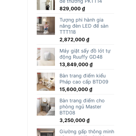
dễ thương PKTT14
829,000
₫
Tượng phi hành gia
nâng đèn LED để sàn
TTT118
2,872,000
₫
Máy giặt sấy đồ lót tự
động Ruuffy GD48
13,849,000
₫
Bàn trang điểm kiểu
Pháp cao cấp BTD09
15,600,000
₫
Bàn trang điểm cho
phòng ngủ Master
BTD08
3,250,000
₫
Giường gấp thông minh