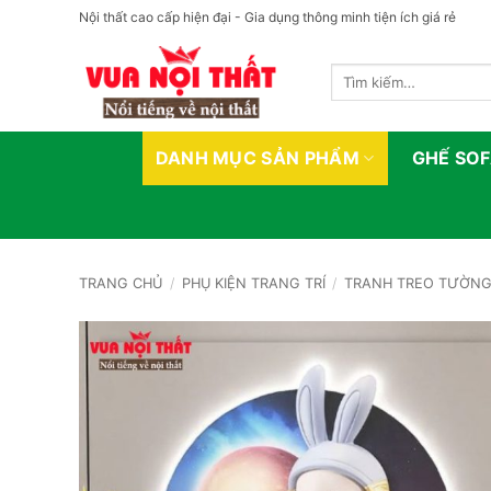
Bỏ
Nội thất cao cấp hiện đại - Gia dụng thông minh tiện ích giá rẻ
qua
nội
Tìm
dung
kiếm:
DANH MỤC SẢN PHẨM
GHẾ SO
TRANG CHỦ
/
PHỤ KIỆN TRANG TRÍ
/
TRANH TREO TƯỜN