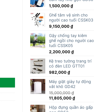
1,500,000
₫
Ghế tắm vệ sinh cho
người cao tuổi CSSK03
9,150,000
₫
Gậy chống tay kiêm
ghế ngồi cho người cao
tuổi CSSK05
2,200,000
₫
Kệ treo tường trang trí
có đèn LED GTT01
982,000
₫
Máy giặt giày tự động
vắt khô GD42
15,000,000
₫
Giá
Giá
11,805,000
₫
gốc
hiện
Hộp đựng quần áo gấp
là:
tại