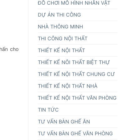
ĐỒ CHƠI MÔ HÌNH NHÂN VẬT
DỰ ÁN THI CÔNG
NHÀ THÔNG MINH
THI CÔNG NỘI THẤT
nhấn cho
THIẾT KẾ NỘI THẤT
THIẾT KẾ NÔI THẤT BIỆT THỰ
THIẾT KẾ NỘI THẤT CHUNG CƯ
THIẾT KẾ NỘI THẤT NHÀ
THIẾT KẾ NỘI THẤT VĂN PHÒNG
TIN TỨC
TƯ VẤN BÀN GHẾ ĂN
TƯ VẤN BÀN GHẾ VĂN PHÒNG