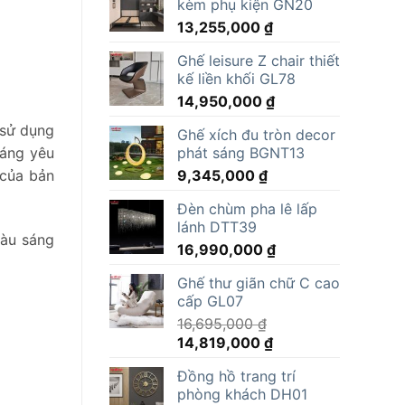
kèm phụ kiện GN20
13,255,000
₫
Ghế leisure Z chair thiết
kế liền khối GL78
14,950,000
₫
 sử dụng
Ghế xích đu tròn decor
đáng yêu
phát sáng BGNT13
 của bản
9,345,000
₫
Đèn chùm pha lê lấp
lánh DTT39
màu sáng
16,990,000
₫
Ghế thư giãn chữ C cao
cấp GL07
16,695,000
₫
Giá
Giá
14,819,000
₫
gốc
hiện
Đồng hồ trang trí
là:
tại
phòng khách DH01
16,695,000 ₫.
là: