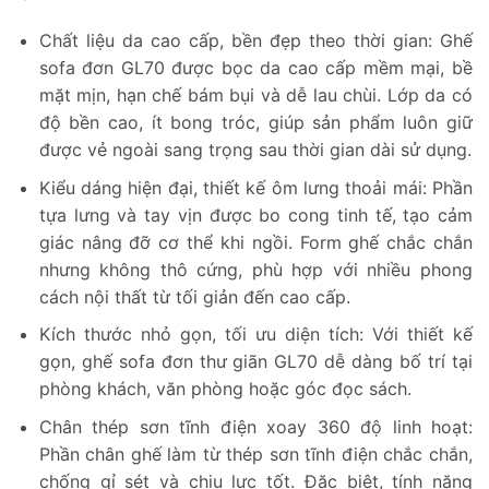
Chất liệu da cao cấp, bền đẹp theo thời gian: Ghế
sofa đơn GL70 được bọc da cao cấp mềm mại, bề
mặt mịn, hạn chế bám bụi và dễ lau chùi. Lớp da có
độ bền cao, ít bong tróc, giúp sản phẩm luôn giữ
được vẻ ngoài sang trọng sau thời gian dài sử dụng.
Kiểu dáng hiện đại, thiết kế ôm lưng thoải mái: Phần
tựa lưng và tay vịn được bo cong tinh tế, tạo cảm
giác nâng đỡ cơ thể khi ngồi. Form ghế chắc chắn
nhưng không thô cứng, phù hợp với nhiều phong
cách nội thất từ tối giản đến cao cấp.
Kích thước nhỏ gọn, tối ưu diện tích: Với thiết kế
gọn, ghế sofa đơn thư giãn GL70 dễ dàng bố trí tại
phòng khách, văn phòng hoặc góc đọc sách.
Chân thép sơn tĩnh điện xoay 360 độ linh hoạt:
Phần chân ghế làm từ thép sơn tĩnh điện chắc chắn,
chống gỉ sét và chịu lực tốt. Đặc biệt, tính năng