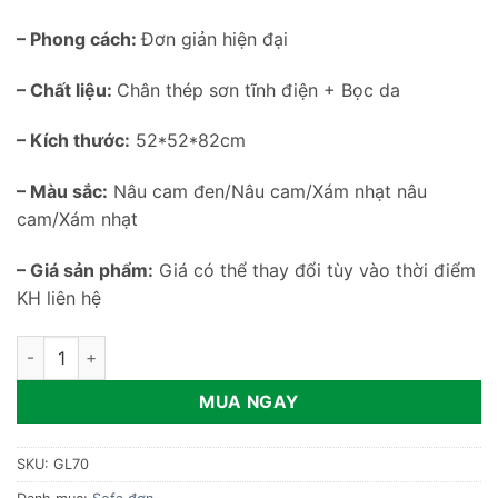
– Phong cách:
Đơn giản hiện đại
– Chất liệu:
Chân thép sơn tĩnh điện + Bọc da
– Kích thước:
52*52*82cm
– Màu sắc:
Nâu cam đen/Nâu cam/Xám nhạt nâu
cam/Xám nhạt
– Giá sản phẩm:
Giá có thể thay đổi tùy vào thời điểm
KH liên hệ
Ghế sofa đơn bọc da cao cấp GL70 số lượng
MUA NGAY
SKU:
GL70