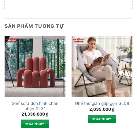
SẢN PHẨM TƯƠNG TỰ
Ghế sofa đơn hình chân
Ghế thư giãn gấp gọn GL08
nhện GL31
2,635,000
₫
21,330,000
₫
MUA NGAY
MUA NGAY