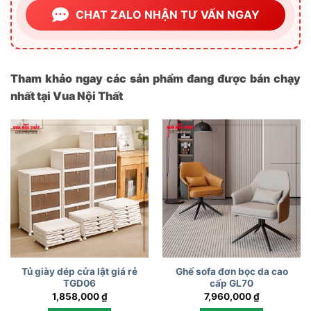
CHAT ZALO NHẬN TƯ VẤN NGAY
Tham khảo ngay các sản phẩm đang được bán chạy
nhất tại Vua Nội Thất
Tủ giày dép cửa lật giá rẻ
Ghế sofa đơn bọc da cao
TGD06
cấp GL70
1,858,000
₫
7,960,000
₫