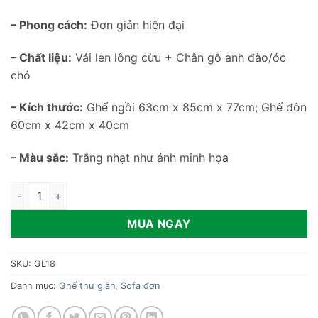
– Phong cách:
Đơn giản hiện đại
– Chất liệu:
Vải len lông cừu + Chân gỗ anh đào/óc
chó
– Kích thước:
Ghế ngồi 63cm x 85cm x 77cm; Ghế đôn
60cm x 42cm x 40cm
– Màu sắc:
Trắng nhạt như ảnh minh họa
Ghế sofa đơn lông cừu GL18 số lượng
MUA NGAY
SKU:
GL18
Danh mục:
Ghế thư giãn
,
Sofa đơn