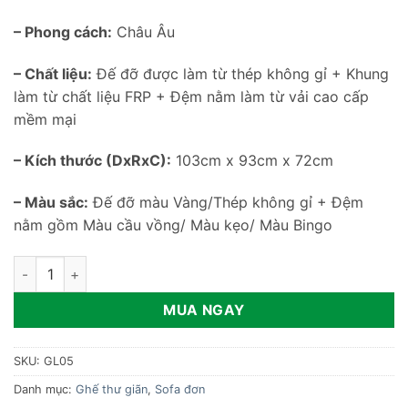
– Phong cách:
Châu Âu
– Chất liệu:
Đế đỡ được làm từ thép không gỉ + Khung
làm từ chất liệu FRP + Đệm nằm làm từ vải cao cấp
mềm mại
– Kích thước (DxRxC):
103cm x 93cm x 72cm
– Màu sắc:
Đế đỡ màu Vàng/Thép không gỉ + Đệm
nằm gồm Màu cầu vồng/ Màu kẹo/ Màu Bingo
Ghế sofa đơn xoay nhỏ gọn GL05 số lượng
MUA NGAY
SKU:
GL05
Danh mục:
Ghế thư giãn
,
Sofa đơn