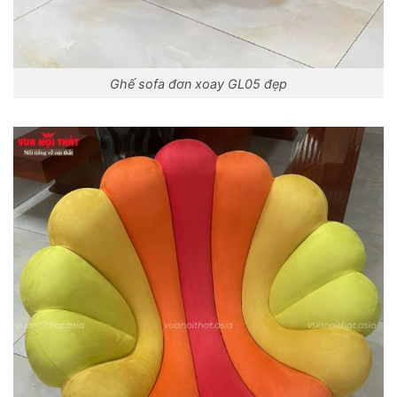
Ghế sofa đơn xoay GL05 đẹp