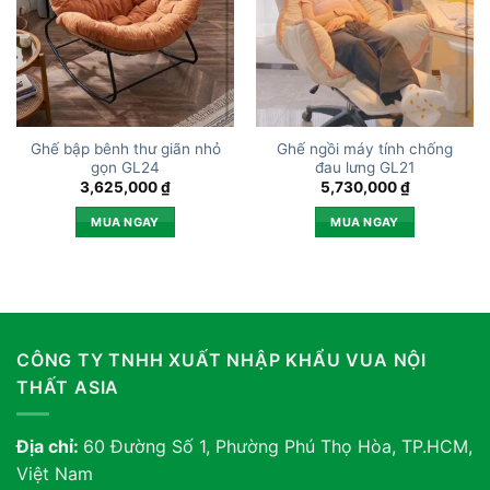
Ghế bập bênh thư giãn nhỏ
Ghế ngồi máy tính chống
gọn GL24
đau lưng GL21
3,625,000
₫
5,730,000
₫
MUA NGAY
MUA NGAY
CÔNG TY TNHH XUẤT NHẬP KHẨU VUA NỘI
THẤT ASIA
Địa chỉ:
60 Đường Số 1, Phường Phú Thọ Hòa, TP.HCM,
Việt Nam