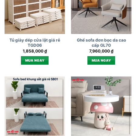
Tủ giày dép cửa lật giá rẻ
Ghế sofa đơn bọc da cao
TGD06
cấp GL70
1,858,000
₫
7,960,000
₫
MUA NGAY
MUA NGAY