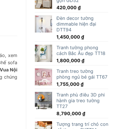
gọn GD52
15,000,000 ₫.
là:
420,000
₫
11,805,000 ₫.
Đèn decor tường
dimmable hiện đại
DTT94
1,450,000
₫
Tranh tường phong
cách Bắc Âu đẹp TT18
báo, xem
1,800,000
₫
Ghế sofa
Vua Nội
Tranh treo tường
phòng ngủ bé gái TT67
ng chúng
1,755,000
₫
Tranh phù điêu 3D phi
hành gia treo tường
TT27
8,790,000
₫
Tượng trang trí chó con