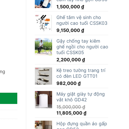
1,500,000
₫
Ghế tắm vệ sinh cho
người cao tuổi CSSK03
9,150,000
₫
Gậy chống tay kiêm
ghế ngồi cho người cao
tuổi CSSK05
2,200,000
₫
Kệ treo tường trang trí
ồng
có đèn LED GTT01
982,000
₫
Máy giặt giày tự động
vắt khô GD42
15,000,000
₫
Giá
Giá
11,805,000
₫
gốc
hiện
Hộp đựng quần áo gấp
là:
tại