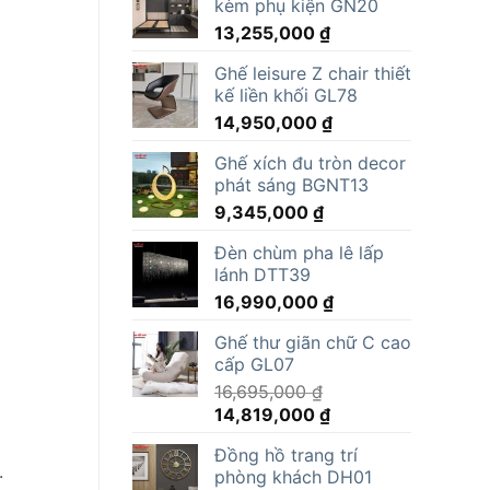
kèm phụ kiện GN20
13,255,000
₫
Ghế leisure Z chair thiết
kế liền khối GL78
14,950,000
₫
Ghế xích đu tròn decor
phát sáng BGNT13
9,345,000
₫
Đèn chùm pha lê lấp
lánh DTT39
16,990,000
₫
Ghế thư giãn chữ C cao
cấp GL07
16,695,000
₫
Giá
Giá
14,819,000
₫
gốc
hiện
Đồng hồ trang trí
là:
tại
.
phòng khách DH01
16,695,000 ₫.
là: