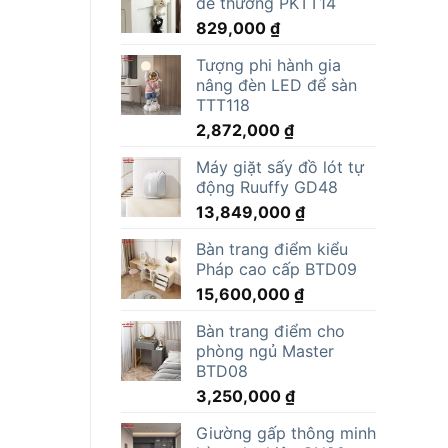
dễ thương PKTT14
829,000
₫
Tượng phi hành gia
nâng đèn LED để sàn
TTT118
2,872,000
₫
Máy giặt sấy đồ lót tự
động Ruuffy GD48
13,849,000
₫
Bàn trang điểm kiểu
Pháp cao cấp BTD09
15,600,000
₫
Bàn trang điểm cho
phòng ngủ Master
BTD08
3,250,000
₫
Giường gấp thông minh