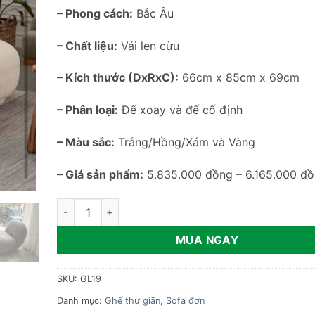
– Phong cách:
Bắc Âu
– Chất liệu:
Vải len cừu
– Kích thước (DxRxC):
66cm x 85cm x 69cm
– Phân loại:
Đế xoay và đế cố định
– Màu sắc:
Trắng/Hồng/Xám và Vàng
– Giá sản phẩm:
5.835.000 đồng – 6.165.000 đ
Ghế sofa đơn nhập khẩu GL19 số lượng
MUA NGAY
SKU:
GL19
Danh mục:
Ghế thư giãn
,
Sofa đơn