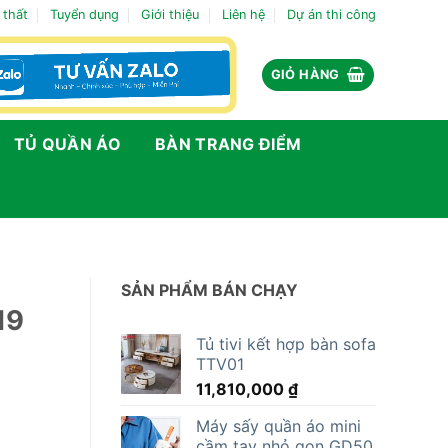
 thất
Tuyển dụng
Giới thiệu
Liên hệ
Dự án thi công
GIỎ HÀNG
TỦ QUẦN ÁO
BÀN TRANG ĐIỂM
SẢN PHẨM BÁN CHẠY
19
Tủ tivi kết hợp bàn sofa
TTV01
11,810,000
₫
Máy sấy quần áo mini
cầm tay nhỏ gọn GD50