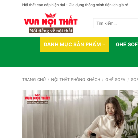
Bỏ
Nội thất cao cấp hiện đại - Gia dụng thông minh tiện ích giá rẻ
qua
nội
Tìm
dung
kiếm:
DANH MỤC SẢN PHẨM
GHẾ SO
TRANG CHỦ
/
NỘI THẤT PHÒNG KHÁCH
/
GHẾ SOFA
/
SO