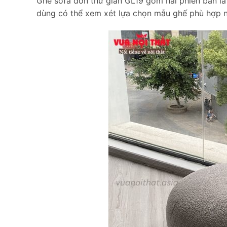
Ghế sofa đơn thư giãn GL19 gồm hai phiên bản là
dùng có thể xem xét lựa chọn mẫu ghế phù hợp n