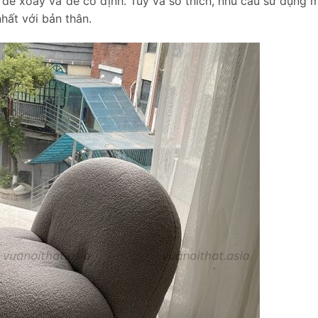
 đế xoay và đế cố định. Tùy và sở thích, nhu cầu sử dụng 
hất với bản thân.