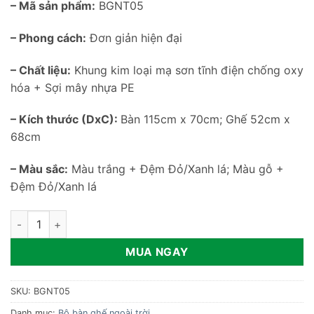
– Mã sản phẩm:
BGNT05
– Phong cách:
Đơn giản hiện đại
– Chất liệu:
Khung kim loại mạ sơn tĩnh điện chống oxy
hóa + Sợi mây nhựa PE
– Kích thước (DxC):
Bàn 115cm x 70cm; Ghế 52cm x
68cm
– Màu sắc:
Màu trắng + Đệm Đỏ/Xanh lá; Màu gỗ +
Đệm Đỏ/Xanh lá
Bộ bàn ghế nhựa giả mây ngoài trời BGNT05 số lượng
MUA NGAY
SKU:
BGNT05
Danh mục:
Bộ bàn ghế ngoài trời