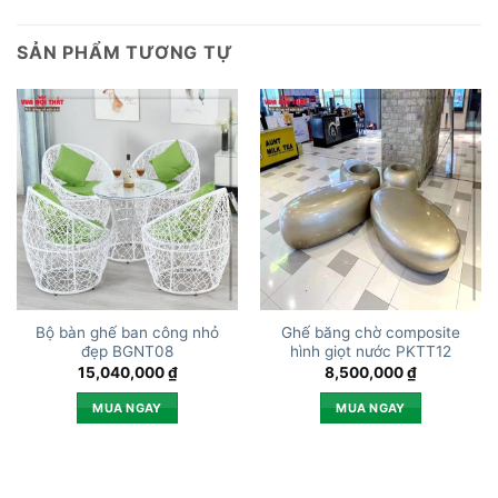
SẢN PHẨM TƯƠNG TỰ
Bộ bàn ghế ban công nhỏ
Ghế băng chờ composite
đẹp BGNT08
hình giọt nước PKTT12
15,040,000
₫
8,500,000
₫
MUA NGAY
MUA NGAY