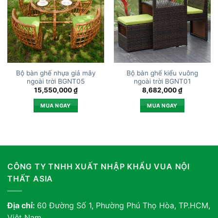
Bộ bàn ghế nhựa giả mây
Bộ bàn ghế kiểu vuông
ngoài trời BGNT05
ngoài trời BGNT01
15,550,000
₫
8,682,000
₫
MUA NGAY
MUA NGAY
CÔNG TY TNHH XUẤT NHẬP KHẨU VUA NỘI
THẤT ASIA
Địa chỉ:
60 Đường Số 1, Phường Phú Thọ Hòa, TP.HCM,
Việt Nam