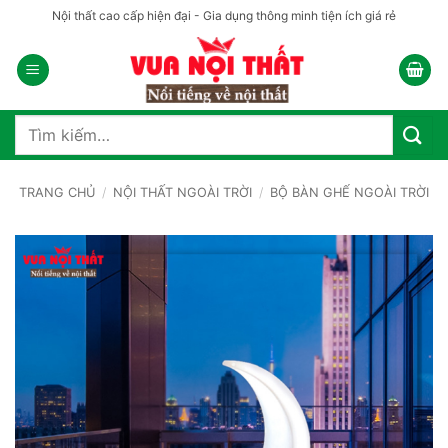
Bỏ
Nội thất cao cấp hiện đại - Gia dụng thông minh tiện ích giá rẻ
qua
nội
dung
Tìm
kiếm:
TRANG CHỦ
/
NỘI THẤT NGOÀI TRỜI
/
BỘ BÀN GHẾ NGOÀI TRỜI