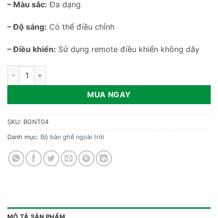
– Màu sắc:
Đa dạng
– Độ sáng:
Có thể điều chỉnh
– Điều khiển:
Sử dụng remote điều khiển không dây
Ghế đèn LED dạ quang hình mặt trăng BGNT04 số lượng
MUA NGAY
SKU:
BGNT04
Danh mục:
Bộ bàn ghế ngoài trời
MÔ TẢ SẢN PHẨM