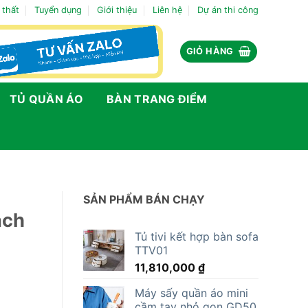
 thất
Tuyển dụng
Giới thiệu
Liên hệ
Dự án thi công
GIỎ HÀNG
TỦ QUẦN ÁO
BÀN TRANG ĐIỂM
SẢN PHẨM BÁN CHẠY
ách
Tủ tivi kết hợp bàn sofa
TTV01
11,810,000
₫
Máy sấy quần áo mini
cầm tay nhỏ gọn GD50