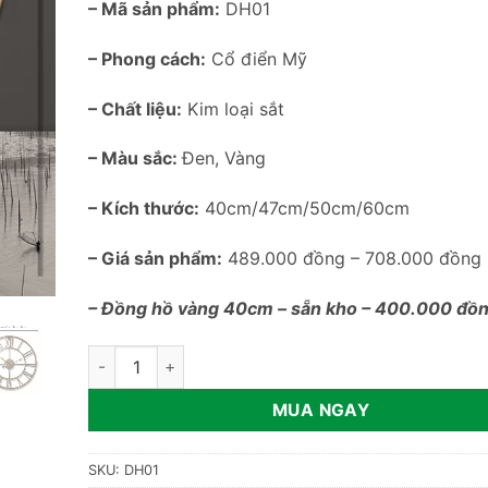
– Mã sản phẩm:
DH01
– Phong cách:
Cổ điển Mỹ
– Chất liệu:
Kim loại sắt
– Màu sắc:
Đen, Vàng
– Kích thước:
40cm/47cm/50cm/60cm
– Giá sản phẩm:
489.000 đồng – 708.000 đồng
– Đồng hồ vàng 40cm – sẵn kho – 400.000 đồ
Đồng hồ trang trí phòng khách DH01 số lượng
MUA NGAY
SKU:
DH01