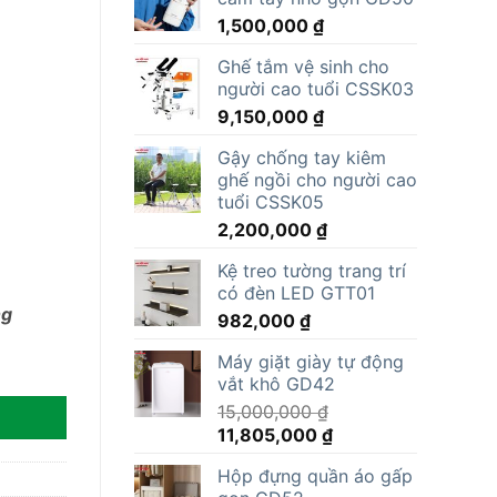
1,500,000
₫
Ghế tắm vệ sinh cho
người cao tuổi CSSK03
9,150,000
₫
Gậy chống tay kiêm
ghế ngồi cho người cao
tuổi CSSK05
2,200,000
₫
Kệ treo tường trang trí
có đèn LED GTT01
ng
982,000
₫
Máy giặt giày tự động
vắt khô GD42
15,000,000
₫
Giá
Giá
11,805,000
₫
gốc
hiện
Hộp đựng quần áo gấp
là:
tại