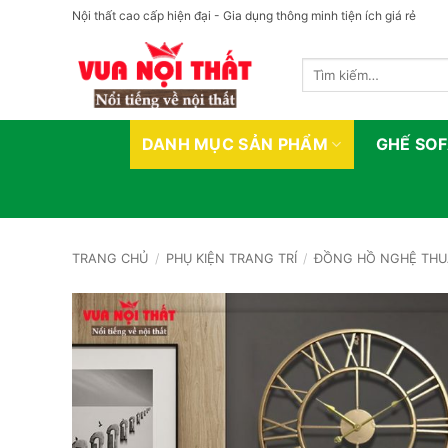
Bỏ
Nội thất cao cấp hiện đại - Gia dụng thông minh tiện ích giá rẻ
qua
nội
Tìm
dung
kiếm:
DANH MỤC SẢN PHẨM
GHẾ SO
TRANG CHỦ
/
PHỤ KIỆN TRANG TRÍ
/
ĐỒNG HỒ NGHỆ THU