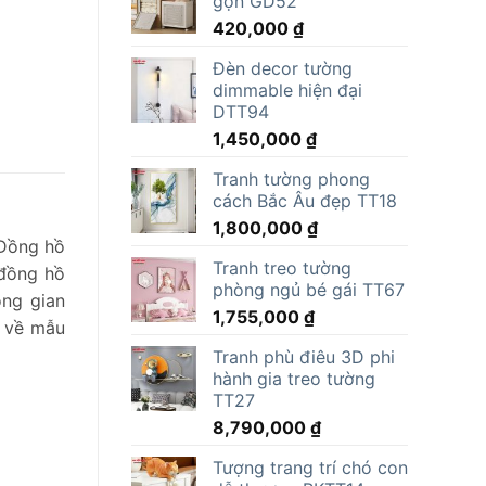
gọn GD52
15,000,000 ₫.
là:
420,000
₫
11,805,000 ₫.
Đèn decor tường
dimmable hiện đại
DTT94
1,450,000
₫
Tranh tường phong
cách Bắc Âu đẹp TT18
1,800,000
₫
 Đồng hồ
Tranh treo tường
 đồng hồ
phòng ngủ bé gái TT67
ông gian
1,755,000
₫
n về mẫu
Tranh phù điêu 3D phi
hành gia treo tường
TT27
8,790,000
₫
Tượng trang trí chó con