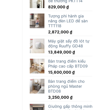
dễ thương PKTT14
829,000
₫
Tượng phi hành gia
nâng đèn LED để sàn
TTT118
2,872,000
₫
Máy giặt sấy đồ lót tự
động Ruuffy GD48
13,849,000
₫
Bàn trang điểm kiểu
Pháp cao cấp BTD09
15,600,000
₫
Bàn trang điểm cho
phòng ngủ Master
BTD08
3,250,000
₫
Giường gấp thông minh