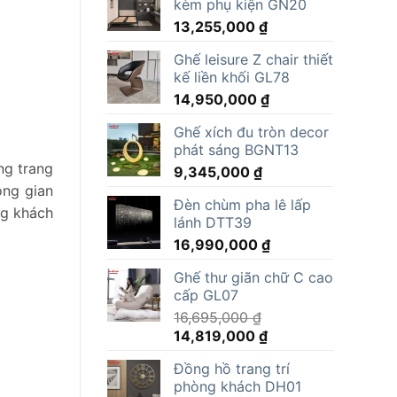
kèm phụ kiện GN20
13,255,000
₫
Ghế leisure Z chair thiết
kế liền khối GL78
14,950,000
₫
Ghế xích đu tròn decor
phát sáng BGNT13
ng trang
9,345,000
₫
ông gian
Đèn chùm pha lê lấp
ng khách
lánh DTT39
16,990,000
₫
Ghế thư giãn chữ C cao
cấp GL07
16,695,000
₫
Giá
Giá
14,819,000
₫
gốc
hiện
Đồng hồ trang trí
là:
tại
phòng khách DH01
16,695,000 ₫.
là: