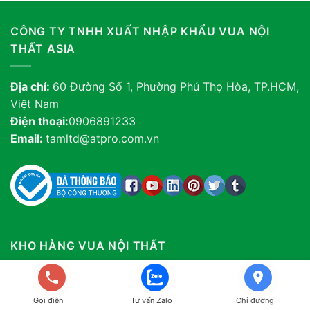
CÔNG TY TNHH XUẤT NHẬP KHẨU VUA NỘI
THẤT ASIA
Địa chỉ:
60 Đường Số 1, Phường Phú Thọ Hòa, TP.HCM,
Việt Nam
Điện thoại:
0906891233
Email:
tamltd@atpro.com.vn
KHO HÀNG VUA NỘI THẤT
Địa chỉ:
60/3/28A, Đường số 5, Bình Hưng Hòa, Bình
Tân, Tp.HCM
Gọi điện
Tư vấn Zalo
Chỉ đường