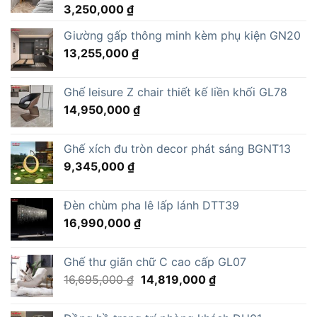
3,250,000
₫
Giường gấp thông minh kèm phụ kiện GN20
13,255,000
₫
Ghế leisure Z chair thiết kế liền khối GL78
14,950,000
₫
Ghế xích đu tròn decor phát sáng BGNT13
9,345,000
₫
Đèn chùm pha lê lấp lánh DTT39
16,990,000
₫
Ghế thư giãn chữ C cao cấp GL07
Giá
Giá
16,695,000
₫
14,819,000
₫
gốc
hiện
là:
tại