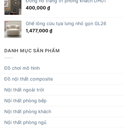
Đồng hồ trang trí phòng khách DH01
16,695,000 ₫.
là:
400,000
₫
14,819,000 ₫.
Ghế lông cừu tựa lưng nhỏ gọn GL26
1,477,000
₫
DANH MỤC SẢN PHẨM
Đồ chơi mô hình
Đồ nội thất composite
Nội thất ngoài trời
Nội thất phòng bếp
Nội thất phòng khách
Nội thất phòng ngủ