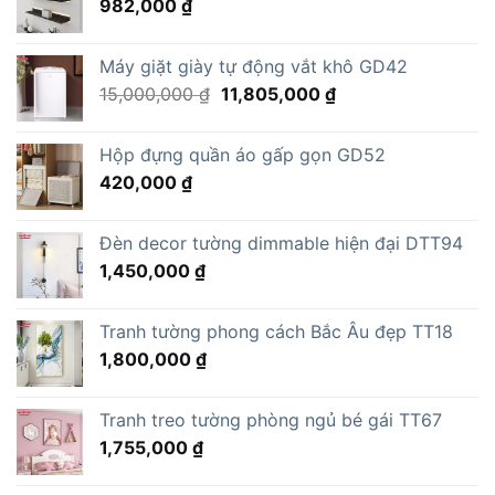
982,000
₫
Máy giặt giày tự động vắt khô GD42
Giá
Giá
15,000,000
₫
11,805,000
₫
gốc
hiện
là:
tại
Hộp đựng quần áo gấp gọn GD52
15,000,000 ₫.
là:
420,000
₫
11,805,000 ₫.
Đèn decor tường dimmable hiện đại DTT94
1,450,000
₫
Tranh tường phong cách Bắc Âu đẹp TT18
1,800,000
₫
Tranh treo tường phòng ngủ bé gái TT67
1,755,000
₫