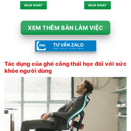
MUA NGAY
MUA NGAY
XEM THÊM BÀN LÀM VIỆC
Tác dụng của ghế công thái học đối với sức
khỏe người dùng