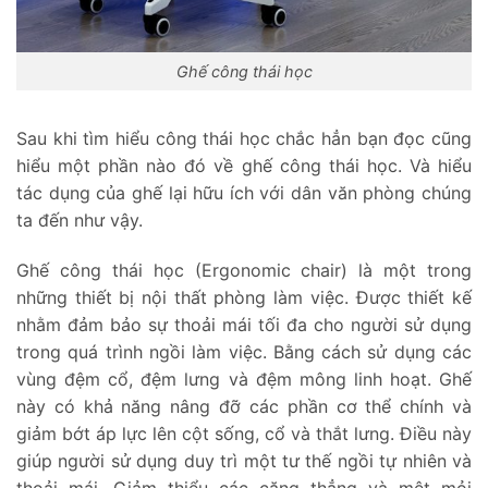
Ghế công thái học
Sau khi tìm hiểu công thái học chắc hẳn bạn đọc cũng
hiểu một phần nào đó về ghế công thái học. Và hiểu
tác dụng của ghế lại hữu ích với dân văn phòng chúng
ta đến như vậy.
Ghế công thái học (Ergonomic chair) là một trong
những thiết bị nội thất phòng làm việc. Được thiết kế
nhằm đảm bảo sự thoải mái tối đa cho người sử dụng
trong quá trình ngồi làm việc. Bằng cách sử dụng các
vùng đệm cổ, đệm lưng và đệm mông linh hoạt. Ghế
này có khả năng nâng đỡ các phần cơ thể chính và
giảm bớt áp lực lên cột sống, cổ và thắt lưng. Điều này
giúp người sử dụng duy trì một tư thế ngồi tự nhiên và
thoải mái. Giảm thiểu các căng thẳng và mệt mỏi