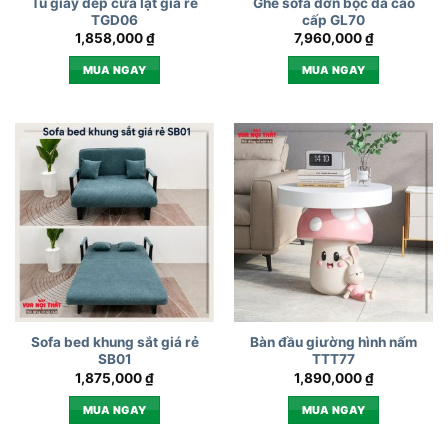
Tủ giày dép cửa lật giá rẻ
Ghế sofa đơn bọc da cao
TGD06
cấp GL70
1,858,000
₫
7,960,000
₫
MUA NGAY
MUA NGAY
Sofa bed khung sắt giá rẻ
Bàn đầu giường hình nấm
SB01
TTT77
1,875,000
₫
1,890,000
₫
MUA NGAY
MUA NGAY