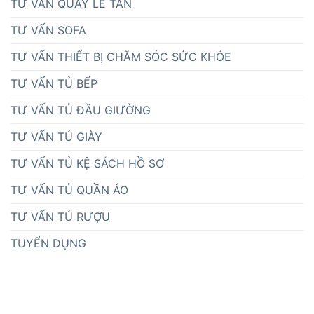
TƯ VẤN QUẦY LỄ TÂN
TƯ VẤN SOFA
TƯ VẤN THIẾT BỊ CHĂM SÓC SỨC KHỎE
TƯ VẤN TỦ BẾP
TƯ VẤN TỦ ĐẦU GIƯỜNG
TƯ VẤN TỦ GIÀY
TƯ VẤN TỦ KỆ SÁCH HỒ SƠ
TƯ VẤN TỦ QUẦN ÁO
TƯ VẤN TỦ RƯỢU
TUYỂN DỤNG