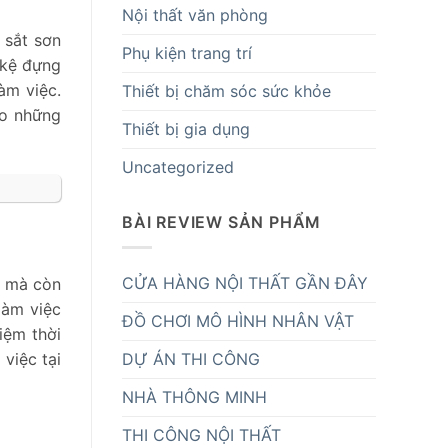
Nội thất văn phòng
 sắt sơn
Phụ kiện trang trí
 kệ đựng
àm việc.
Thiết bị chăm sóc sức khỏe
ho những
Thiết bị gia dụng
Uncategorized
BÀI REVIEW SẢN PHẨM
CỬA HÀNG NỘI THẤT GẦN ĐÂY
h mà còn
làm việc
ĐỒ CHƠI MÔ HÌNH NHÂN VẬT
iệm thời
DỰ ÁN THI CÔNG
việc tại
NHÀ THÔNG MINH
THI CÔNG NỘI THẤT