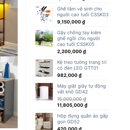
Ghế tắm vệ sinh cho
người cao tuổi CSSK03
9,150,000
₫
Gậy chống tay kiêm
ghế ngồi cho người
cao tuổi CSSK05
2,200,000
₫
Kệ treo tường trang trí
có đèn LED GTT01
982,000
₫
Máy giặt giày tự động
vắt khô GD42
15,000,000
₫
Giá
Giá
11,805,000
₫
gốc
hiện
Hộp đựng quần áo gấp
là:
tại
gọn GD52
15,000,000 ₫.
là:
420,000
₫
11,805,000 ₫.