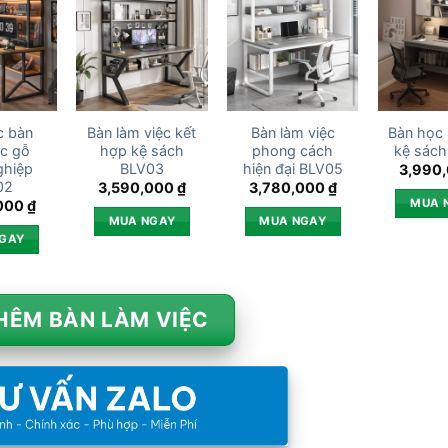
c bàn
Bàn làm việc kết
Bàn làm việc
Bàn học 
ệc gỗ
hợp kệ sách
phong cách
kệ sách
ghiệp
BLV03
hiện đại BLV05
3,990
02
3,590,000
₫
3,780,000
₫
MUA 
000
₫
MUA NGAY
MUA NGAY
GAY
HÊM BÀN LÀM VIỆC