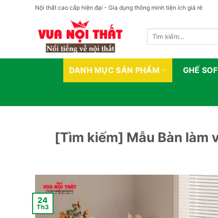
Bỏ
Nội thất cao cấp hiện đại - Gia dụng thông minh tiện ích giá rẻ
qua
nội
Tìm
dung
kiếm:
DANH MỤC SẢN PHẨM
GHẾ SO
[Tìm kiếm] Mẫu Bàn làm v
24
Th3