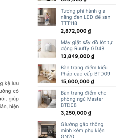
Tượng phi hành gia
nâng đèn LED để sàn
TTT118
2,872,000
₫
Máy giặt sấy đồ lót tự
động Ruuffy GD48
13,849,000
₫
Bàn trang điểm kiểu
Pháp cao cấp BTD09
15,600,000
₫
g kệ lưu
hường có
Bàn trang điểm cho
ới, giúp
phòng ngủ Master
BTD08
ản, hiện
3,250,000
₫
Giường gấp thông
minh kèm phụ kiện
GN20