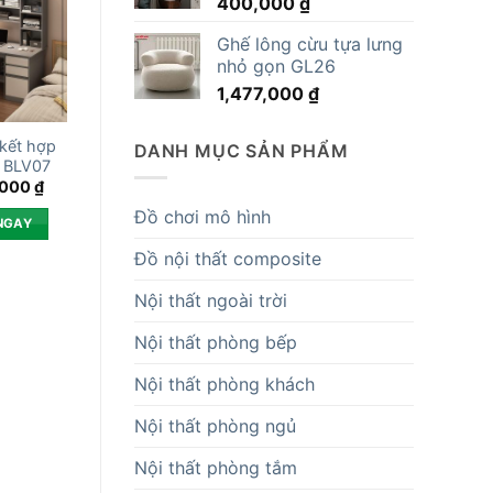
400,000
₫
14,819,000 ₫.
Ghế lông cừu tựa lưng
nhỏ gọn GL26
1,477,000
₫
kết hợp
DANH MỤC SẢN PHẨM
 BLV07
,000
₫
Đồ chơi mô hình
NGAY
Đồ nội thất composite
Nội thất ngoài trời
Nội thất phòng bếp
Nội thất phòng khách
Nội thất phòng ngủ
Nội thất phòng tắm