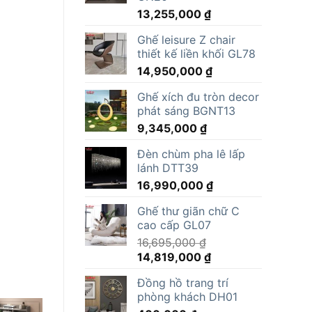
13,255,000
₫
Ghế leisure Z chair
thiết kế liền khối GL78
14,950,000
₫
Ghế xích đu tròn decor
phát sáng BGNT13
9,345,000
₫
Đèn chùm pha lê lấp
lánh DTT39
16,990,000
₫
Ghế thư giãn chữ C
cao cấp GL07
16,695,000
₫
Giá
Giá
14,819,000
₫
gốc
hiện
Đồng hồ trang trí
là:
tại
phòng khách DH01
16,695,000 ₫.
là: