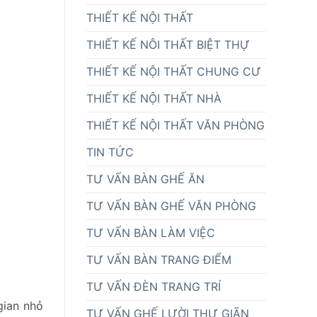
THIẾT KẾ NỘI THẤT
THIẾT KẾ NÔI THẤT BIỆT THỰ
THIẾT KẾ NỘI THẤT CHUNG CƯ
THIẾT KẾ NỘI THẤT NHÀ
THIẾT KẾ NỘI THẤT VĂN PHÒNG
TIN TỨC
TƯ VẤN BÀN GHẾ ĂN
TƯ VẤN BÀN GHẾ VĂN PHÒNG
TƯ VẤN BÀN LÀM VIỆC
TƯ VẤN BÀN TRANG ĐIỂM
TƯ VẤN ĐÈN TRANG TRÍ
gian nhỏ
TƯ VẤN GHẾ LƯỜI THƯ GIÃN