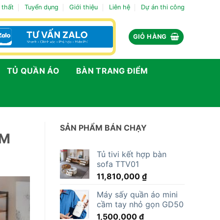
 thất
Tuyển dụng
Giới thiệu
Liên hệ
Dự án thi công
GIỎ HÀNG
TỦ QUẦN ÁO
BÀN TRANG ĐIỂM
SẢN PHẨM BÁN CHẠY
CM
Tủ tivi kết hợp bàn
sofa TTV01
11,810,000
₫
Máy sấy quần áo mini
cầm tay nhỏ gọn GD50
1,500,000
₫