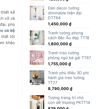
Đèn decor tường
thiết kế
dimmable hiện đại
DTT94
ch vở và
1,450,000
₫
đại, phù
ệc có kệ
Tranh tường phong
thất tối
cách Bắc Âu đẹp TT18
ham khảo
1,800,000
₫
Tranh treo tường
phòng ngủ bé gái TT67
1,755,000
₫
Tranh phù điêu 3D phi
hành gia treo tường
TT27
8,790,000
₫
Tượng trang trí chó
con dễ thương PKTT14
829,000
₫