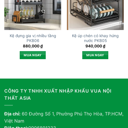
Kệ đựng gia vị nhiều tầng
Kệ úp chén có khay hứng
PKB06
nước PKB05
880,000
₫
940,000
₫
MUA NGAY
MUA NGAY
CÔNG TY TNHH XUẤT NHẬP KHẨU VUA NỘI
THẤT ASIA
Địa chỉ:
60 Đường Số 1, Phường Phú Thọ Hòa, TP.HCM,
Việt Nam
Điện thoại:
0906891233