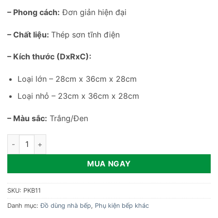
– Phong cách:
Đơn giản hiện đại
– Chất liệu:
Thép sơn tĩnh điện
– Kích thước (DxRxC):
Loại lớn – 28cm x 36cm x 28cm
Loại nhỏ – 23cm x 36cm x 28cm
– Màu sắc:
Trắng/Đen
Kệ để gia vị nhà bếp tiện dụng PKB11 số lượng
MUA NGAY
SKU:
PKB11
Danh mục:
Đồ dùng nhà bếp
,
Phụ kiện bếp khác