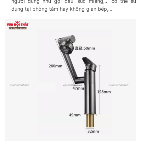
người dùng như gội đầu, súc miệng,… có thể sử
dụng tại phòng tắm hay không gian bếp,…