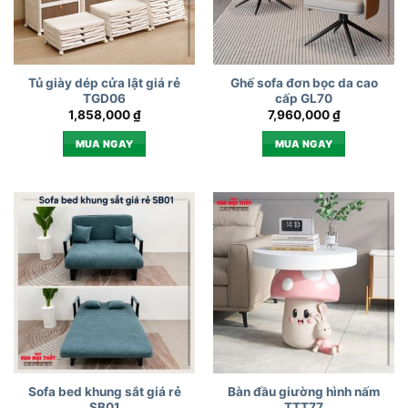
Tủ giày dép cửa lật giá rẻ
Ghế sofa đơn bọc da cao
TGD06
cấp GL70
1,858,000
₫
7,960,000
₫
MUA NGAY
MUA NGAY
Sofa bed khung sắt giá rẻ
Bàn đầu giường hình nấm
SB01
TTT77