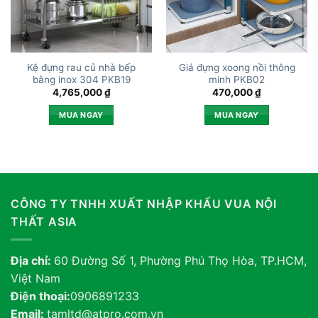
Kệ đựng rau củ nhà bếp
Giá đựng xoong nồi thông
bằng inox 304 PKB19
minh PKB02
4,765,000
₫
470,000
₫
MUA NGAY
MUA NGAY
CÔNG TY TNHH XUẤT NHẬP KHẨU VUA NỘI
THẤT ASIA
Địa chỉ:
60 Đường Số 1, Phường Phú Thọ Hòa, TP.HCM,
Việt Nam
Điện thoại:
0906891233
Email:
tamltd@atpro.com.vn