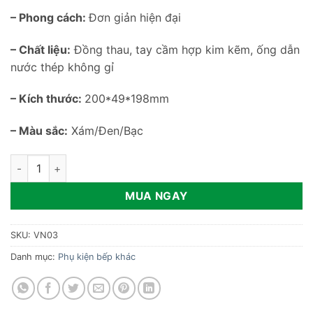
– Phong cách:
Đơn giản hiện đại
– Chất liệu:
Đồng thau, tay cầm hợp kim kẽm, ống dẫn
nước thép không gỉ
– Kích thước:
200*49*198mm
– Màu sắc:
Xám/Đen/Bạc
Vòi rửa đa năng xoay 360 độ VN03 số lượng
MUA NGAY
SKU:
VN03
Danh mục:
Phụ kiện bếp khác