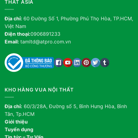
THẤT ASIA
Địa chỉ:
60 Đường Số 1, Phường Phú Thọ Hòa, TP.HCM,
Việt Nam
Điện thoại:
0906891233
Email:
tamltd@atpro.com.vn
KHO HÀNG VUA NỘI THẤT
Địa chỉ:
60/3/28A, Đường số 5, Bình Hưng Hòa, Bình
Tân, Tp.HCM
Giới thiệu
Tuyển dụng
Tin tức – Tư Vấn