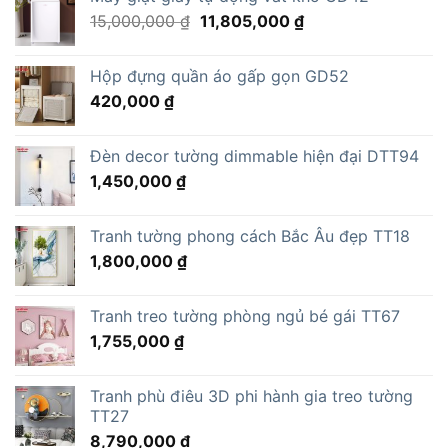
Giá
Giá
15,000,000
₫
11,805,000
₫
gốc
hiện
là:
tại
Hộp đựng quần áo gấp gọn GD52
15,000,000 ₫.
là:
420,000
₫
11,805,000 ₫.
Đèn decor tường dimmable hiện đại DTT94
1,450,000
₫
Tranh tường phong cách Bắc Âu đẹp TT18
1,800,000
₫
Tranh treo tường phòng ngủ bé gái TT67
1,755,000
₫
Tranh phù điêu 3D phi hành gia treo tường
TT27
8,790,000
₫