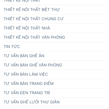
THIẾT KẾ NỘI THẤT
THIẾT KẾ NÔI THẤT BIỆT THỰ
THIẾT KẾ NỘI THẤT CHUNG CƯ
THIẾT KẾ NỘI THẤT NHÀ
THIẾT KẾ NỘI THẤT VĂN PHÒNG
TIN TỨC
TƯ VẤN BÀN GHẾ ĂN
TƯ VẤN BÀN GHẾ VĂN PHÒNG
TƯ VẤN BÀN LÀM VIỆC
TƯ VẤN BÀN TRANG ĐIỂM
TƯ VẤN ĐÈN TRANG TRÍ
TƯ VẤN GHẾ LƯỜI THƯ GIÃN