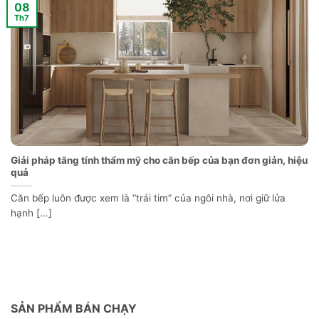
08
Th7
Giải pháp tăng tính thẩm mỹ cho căn bếp của bạn đơn giản, hiệu
quả
Căn bếp luôn được xem là “trái tim” của ngôi nhà, nơi giữ lửa
hạnh [...]
SẢN PHẨM BÁN CHẠY