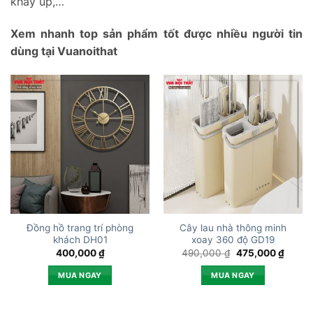
khay úp,…
Xem nhanh top sản phẩm tốt được nhiều người tin
dùng tại Vuanoithat
Đồng hồ trang trí phòng
Cây lau nhà thông minh
khách DH01
xoay 360 độ GD19
Giá
Giá
400,000
₫
490,000
₫
475,000
₫
gốc
hiện
là:
tại
MUA NGAY
MUA NGAY
490,000 ₫.
là:
475,0