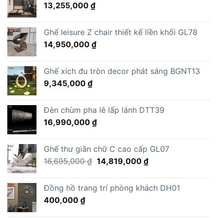
13,255,000
₫
Ghế leisure Z chair thiết kế liền khối GL78
14,950,000
₫
Ghế xích đu tròn decor phát sáng BGNT13
9,345,000
₫
Đèn chùm pha lê lấp lánh DTT39
16,990,000
₫
Ghế thư giãn chữ C cao cấp GL07
Giá
Giá
16,695,000
₫
14,819,000
₫
gốc
hiện
là:
tại
Đồng hồ trang trí phòng khách DH01
16,695,000 ₫.
là:
400,000
₫
14,819,000 ₫.