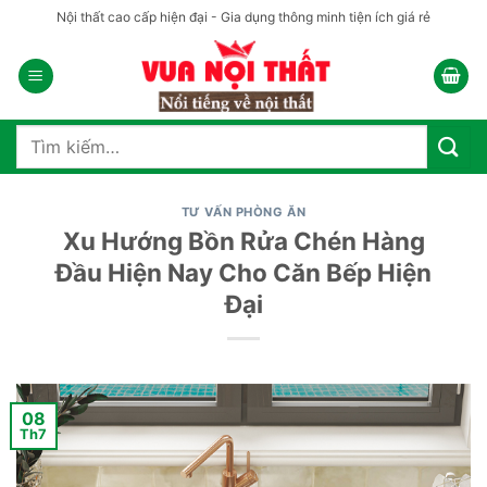
Bỏ
Nội thất cao cấp hiện đại - Gia dụng thông minh tiện ích giá rẻ
qua
nội
dung
Tìm
kiếm:
TƯ VẤN PHÒNG ĂN
Xu Hướng Bồn Rửa Chén Hàng
Đầu Hiện Nay Cho Căn Bếp Hiện
Đại
08
Th7