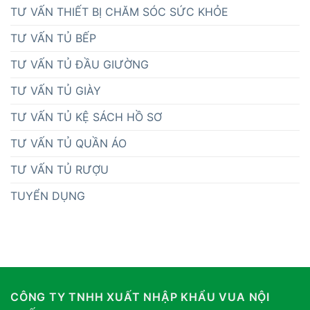
TƯ VẤN THIẾT BỊ CHĂM SÓC SỨC KHỎE
TƯ VẤN TỦ BẾP
TƯ VẤN TỦ ĐẦU GIƯỜNG
TƯ VẤN TỦ GIÀY
TƯ VẤN TỦ KỆ SÁCH HỒ SƠ
TƯ VẤN TỦ QUẦN ÁO
TƯ VẤN TỦ RƯỢU
TUYỂN DỤNG
CÔNG TY TNHH XUẤT NHẬP KHẨU VUA NỘI