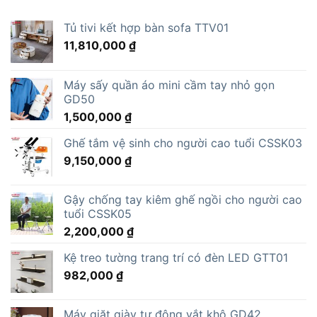
Tủ tivi kết hợp bàn sofa TTV01
11,810,000
₫
Máy sấy quần áo mini cầm tay nhỏ gọn
GD50
1,500,000
₫
Ghế tắm vệ sinh cho người cao tuổi CSSK03
9,150,000
₫
Gậy chống tay kiêm ghế ngồi cho người cao
tuổi CSSK05
2,200,000
₫
Kệ treo tường trang trí có đèn LED GTT01
982,000
₫
Máy giặt giày tự động vắt khô GD42