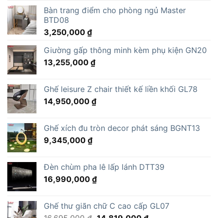
Bàn trang điểm cho phòng ngủ Master
BTD08
3,250,000
₫
Giường gấp thông minh kèm phụ kiện GN20
13,255,000
₫
Ghế leisure Z chair thiết kế liền khối GL78
14,950,000
₫
Ghế xích đu tròn decor phát sáng BGNT13
9,345,000
₫
Đèn chùm pha lê lấp lánh DTT39
16,990,000
₫
Ghế thư giãn chữ C cao cấp GL07
Giá
Giá