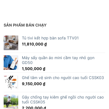
SẢN PHẨM BÁN CHẠY
Tủ tivi kết hợp bàn sofa TTV01
11,810,000
₫
Máy sấy quần áo mini cầm tay nhỏ gọn
GD50
1,500,000
₫
Ghế tắm vệ sinh cho người cao tuổi CSSK03
9,150,000
₫
Gậy chống tay kiêm ghế ngồi cho người cao
tuổi CSSK05
2,200,000
₫