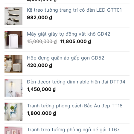
Kệ treo tường trang trí có đèn LED GTT01
982,000
₫
Máy giặt giày tự động vắt khô GD42
Giá
Giá
15,000,000
₫
11,805,000
₫
gốc
hiện
là:
tại
Hộp đựng quần áo gấp gọn GD52
15,000,000 ₫.
là:
420,000
₫
11,805,000 ₫.
Đèn decor tường dimmable hiện đại DTT94
1,450,000
₫
Tranh tường phong cách Bắc Âu đẹp TT18
1,800,000
₫
Tranh treo tường phòng ngủ bé gái TT67