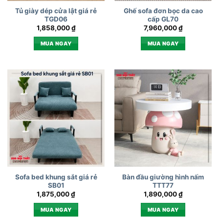
Tủ giày dép cửa lật giá rẻ
Ghế sofa đơn bọc da cao
TGD06
cấp GL70
1,858,000
₫
7,960,000
₫
MUA NGAY
MUA NGAY
Sofa bed khung sắt giá rẻ
Bàn đầu giường hình nấm
SB01
TTT77
1,875,000
₫
1,890,000
₫
MUA NGAY
MUA NGAY