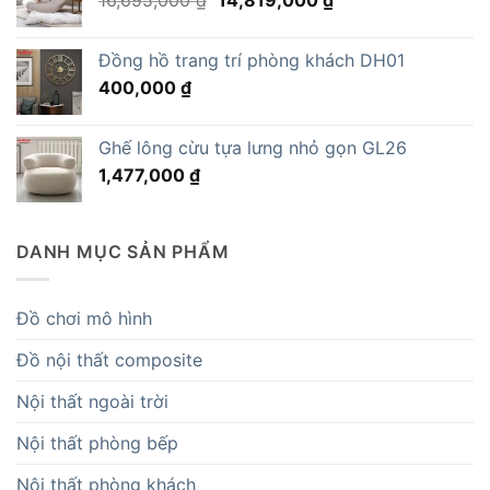
16,695,000
₫
14,819,000
₫
gốc
hiện
là:
tại
Đồng hồ trang trí phòng khách DH01
16,695,000 ₫.
là:
400,000
₫
14,819,000 ₫.
Ghế lông cừu tựa lưng nhỏ gọn GL26
1,477,000
₫
DANH MỤC SẢN PHẨM
Đồ chơi mô hình
Đồ nội thất composite
Nội thất ngoài trời
Nội thất phòng bếp
Nội thất phòng khách