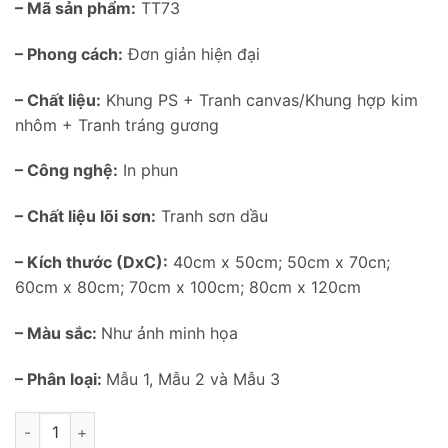
– Mã sản phẩm:
TT73
– Phong cách:
Đơn giản hiện đại
– Chất liệu:
Khung PS + Tranh canvas/Khung hợp kim
nhôm + Tranh tráng gương
– Công nghệ:
In phun
– Chất liệu lõi sơn:
Tranh sơn dầu
– Kích thước (DxC):
40cm x 50cm; 50cm x 70cn;
60cm x 80cm; 70cm x 100cm; 80cm x 120cm
– Màu sắc:
Như ảnh minh họa
– Phân loại:
Mẫu 1, Mẫu 2 và Mẫu 3
Tranh treo tường cô gái và hoa nở TT73 số lượng