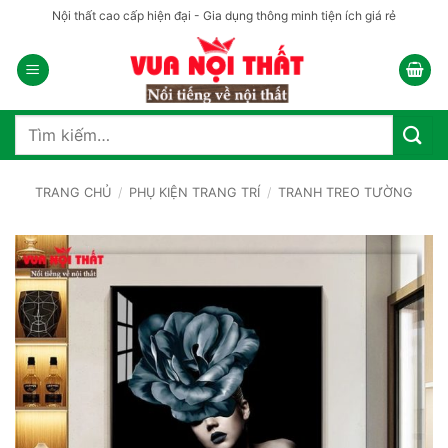
Bỏ
Nội thất cao cấp hiện đại - Gia dụng thông minh tiện ích giá rẻ
qua
nội
dung
Tìm
kiếm:
TRANG CHỦ
/
PHỤ KIỆN TRANG TRÍ
/
TRANH TREO TƯỜNG