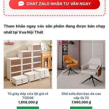
CHAT ZALO NHẬN TƯ VẤN NGAY
Tham khảo ngay các sản phẩm đang được bán chạy
nhất tại Vua Nội Thất
Tủ giày dép cửa lật giá rẻ
Ghế sofa đơn bọc da cao
TGD06
cấp GL70
1,858,000
₫
7,960,000
₫