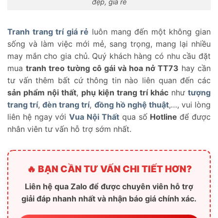
đẹp, giá rẻ
Tranh trang trí giá rẻ
luôn mang đến một không gian
sống và làm việc mới mẻ, sang trọng, mang lại nhiều
may mắn cho gia chủ. Quý khách hàng có nhu cầu đặt
mua
tranh treo tường cô gái và hoa nở TT73
hay cần
tư vấn thêm bất cứ thông tin nào liên quan đến các
sản phẩm nội thất
,
phụ kiện trang trí khác
như
tượng
trang trí
,
đèn trang trí
,
đồng hồ nghệ thuật
,…, vui lòng
liên hệ ngay với
Vua Nội Thất
qua số
Hotline
để được
nhân viên tư vấn hỗ trợ sớm nhất.
🔥 BẠN CẦN TƯ VẤN CHI TIẾT HƠN?
Liên hệ qua Zalo để được chuyên viên hỗ trợ
giải đáp nhanh nhất và nhận báo giá chính xác.