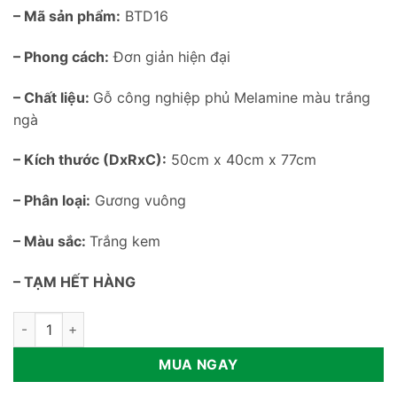
– Mã sản phẩm:
BTD16
– Phong cách:
Đơn giản hiện đại
– Chất liệu:
Gỗ công nghiệp phủ Melamine màu trắng
ngà
– Kích thước (DxRxC):
50cm x 40cm x 77cm
– Phân loại:
Gương vuông
– Màu sắc:
Trắng kem
– TẠM HẾT HÀNG
Bàn trang điểm thông minh nhỏ gọn BTD16 số lượng
MUA NGAY