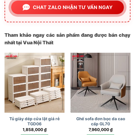
CHAT ZALO NHẬN TƯ VẤN NGAY
Tham khảo ngay các sản phẩm đang được bán chạy
nhất tại Vua Nội Thất
Tủ giày dép cửa lật giá rẻ
Ghế sofa đơn bọc da cao
TGD06
cấp GL70
1,858,000
₫
7,960,000
₫