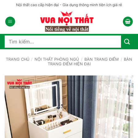
Bỏ
Nội thất cao cấp hiện đại - Gia dụng thông minh tiện ích giá rẻ
qua
nội
dung
Tìm
kiếm:
TRANG CHỦ
/
NỘI THẤT PHÒNG NGỦ
/
BÀN TRANG ĐIỂM
/
BÀN
TRANG ĐIỂM HIỆN ĐẠI