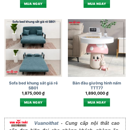
MUA NGAY
MUA NGAY
Sofa bed khung sắt giá rẻ
Bàn đầu giường hình nấm
SB01
TTT77
1,875,000
₫
1,890,000
₫
MUA NGAY
MUA NGAY
Vuanoithat
- Cung cấp nội thất cao