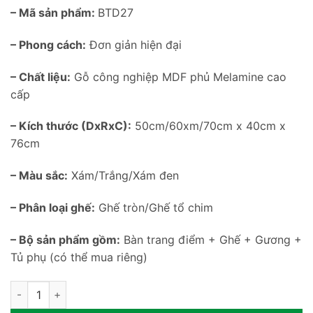
– Mã sản phẩm:
BTD27
– Phong cách:
Đơn giản hiện đại
– Chất liệu:
Gỗ công nghiệp MDF phủ Melamine cao
cấp
– Kích thước (DxRxC):
50cm/60xm/70cm x 40cm x
76cm
– Màu sắc:
Xám/Trắng/Xám đen
– Phân loại ghế:
Ghế tròn/Ghế tổ chim
– Bộ sản phẩm gồm:
Bàn trang điểm + Ghế + Gương +
Tủ phụ (có thể mua riêng)
Bàn ghế trang điểm cho căn hộ nhỏ BTD27 số lượng