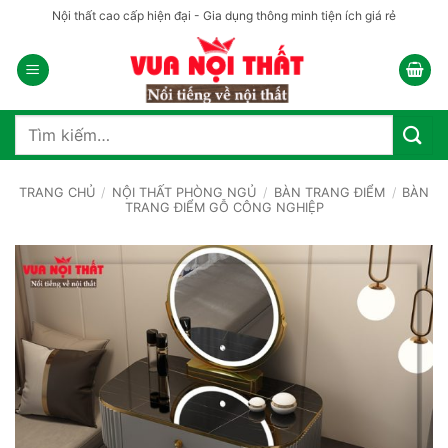
Bỏ
Nội thất cao cấp hiện đại - Gia dụng thông minh tiện ích giá rẻ
qua
nội
dung
Tìm
kiếm:
TRANG CHỦ
/
NỘI THẤT PHÒNG NGỦ
/
BÀN TRANG ĐIỂM
/
BÀN
TRANG ĐIỂM GỖ CÔNG NGHIỆP