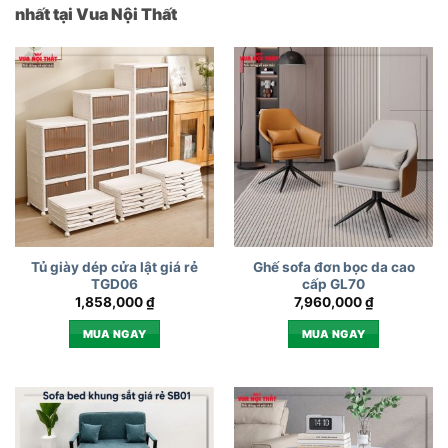
nhất tại Vua Nội Thất
Tủ giày dép cửa lật giá rẻ
Ghế sofa đơn bọc da cao
TGD06
cấp GL70
1,858,000
₫
7,960,000
₫
MUA NGAY
MUA NGAY