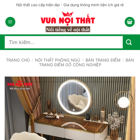
Bỏ
Nội thất cao cấp hiện đại - Gia dụng thông minh tiện ích giá rẻ
qua
nội
dung
Tìm
kiếm:
TRANG CHỦ
/
NỘI THẤT PHÒNG NGỦ
/
BÀN TRANG ĐIỂM
/
BÀN
TRANG ĐIỂM GỖ CÔNG NGHIỆP