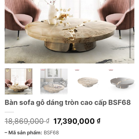
Bàn sofa gỗ dáng tròn cao cấp BSF68
Giá
Giá
18,869,000
17,390,000
₫
₫
gốc
hiện
– Mã sản phẩm:
BSF68
là:
tại