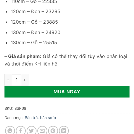
110cm – Gỗ – 22335
120cm – Đen – 23295
120cm – Gỗ – 23885
130cm – Đen – 24920
130cm – Gỗ – 25515
– Giá sản phẩm:
Giá có thể thay đổi tùy vào phân loại
và thời điểm KH liên hệ
Bàn sofa gỗ dáng tròn cao cấp BSF68 số lượng
MUA NGAY
SKU:
BSF68
Danh mục:
Bàn trà, bàn sofa