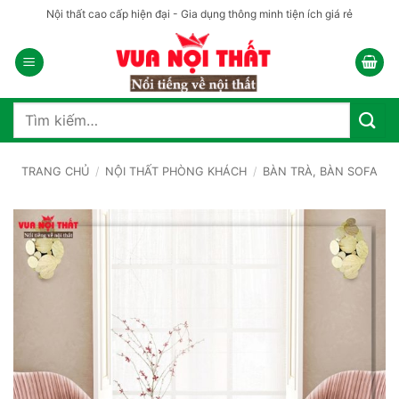
Bỏ
Nội thất cao cấp hiện đại - Gia dụng thông minh tiện ích giá rẻ
qua
nội
dung
Tìm
kiếm:
TRANG CHỦ
/
NỘI THẤT PHÒNG KHÁCH
/
BÀN TRÀ, BÀN SOFA