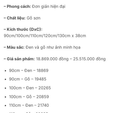
18,869,000 ₫.
là:
– Phong cách:
Đơn giản hiện đại
17,390,000
– Chất liệu:
Gỗ sơn
– Kích thước (DxC):
90cm/100cm/110cm/120cm/130cm x 38cm
– Màu sắc:
Đen và gỗ như ảnh minh họa
– Giá sản phẩm:
18.869.000 đồng – 25.515.000 đồng
90cm – Đen – 18869
90cm – Gỗ – 19485
100cm – Đen – 20265
100cm – Gỗ – 20859
110cm – Đen – 21740