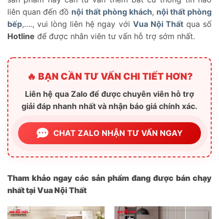
liên quan đến đồ
nội thất phòng khách
,
nội thất phòng
bếp
,…., vui lòng liên hệ ngay với
Vua Nội Thất
qua số
Hotline
để được nhân viên tư vấn hỗ trợ sớm nhất.
🔥 BẠN CẦN TƯ VẤN CHI TIẾT HƠN?
Liên hệ qua Zalo để được chuyên viên hỗ trợ
giải đáp nhanh nhất và nhận báo giá chính xác.
CHAT ZALO NHẬN TƯ VẤN NGAY
Tham khảo ngay các sản phẩm đang được bán chạy
nhất tại Vua Nội Thất