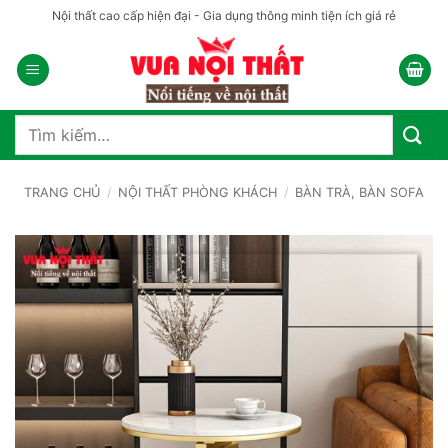
Bỏ
Nội thất cao cấp hiện đại - Gia dụng thông minh tiện ích giá rẻ
qua
nội
dung
Tìm
kiếm:
TRANG CHỦ
/
NỘI THẤT PHÒNG KHÁCH
/
BÀN TRÀ, BÀN SOFA