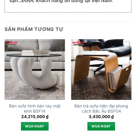
sạn...Được khách hàng tin dùng tại Việt Nam.
SẢN PHẨM TƯƠNG TỰ
Bàn sofa hình bàn tay mặt
Bàn trà sofa hiện đại phong
kính BSF14
cách Bắc Âu BSF04
24,215,000
₫
3,430,000
₫
MUA NGAY
MUA NGAY