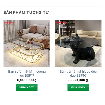
SẢN PHẨM TƯƠNG TỰ
Bàn sofa mặt kính cường
Bàn trà hà mã hippo độc
lực BSF17
đáo BSF10
6,990,000
₫
8,869,000
₫
MUA NGAY
MUA NGAY