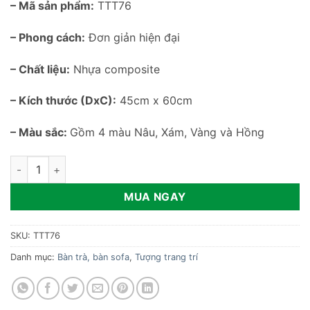
– Mã sản phẩm:
TTT76
– Phong cách:
Đơn giản hiện đại
– Chất liệu:
Nhựa composite
– Kích thước (DxC):
45cm x 60cm
– Màu sắc:
Gồm 4 màu Nâu, Xám, Vàng và Hồng
Bàn trang trí cạnh sofa hình gấu TTT76 số lượng
MUA NGAY
SKU:
TTT76
Danh mục:
Bàn trà, bàn sofa
,
Tượng trang trí