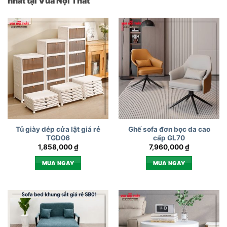
nhất tại Vua Nội Thất
Tủ giày dép cửa lật giá rẻ
Ghế sofa đơn bọc da cao
TGD06
cấp GL70
1,858,000
₫
7,960,000
₫
MUA NGAY
MUA NGAY