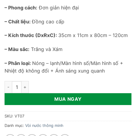
– Phong cách:
Đơn giản hiện đại
– Chất liệu:
Đồng cao cấp
– Kích thước (DxRxC):
35cm x 11cm x 80cm – 120cm
– Màu sắc:
Trắng và Xám
– Phân loại:
Nóng – lạnh/Màn hình số/Màn hình số +
Nhiệt độ không đổi + Ánh sáng xung quanh
Vòi sen tắm có màn hình số VT07 số lượng
MUA NGAY
SKU:
VT07
Danh mục:
Vòi nước thông minh