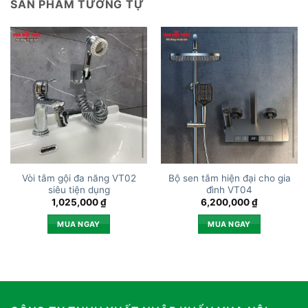
SẢN PHẨM TƯƠNG TỰ
Vòi tắm gội đa năng VT02
Bộ sen tắm hiện đại cho gia
siêu tiện dụng
đình VT04
1,025,000
₫
6,200,000
₫
MUA NGAY
MUA NGAY