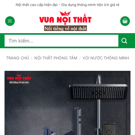
Bỏ
Nội thất cao cấp hiện đại - Gia dụng thông minh tiện ích giá rẻ
qua
nội
dung
Tìm
kiếm:
TRANG CHỦ
/
NỘI THẤT PHÒNG TẮM
/
VÒI NƯỚC THÔNG MINH