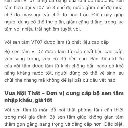
sen tắm VT07 là sự đa dạng của chế độ nước. Bộ sen
tắm hiện đại VT07 có 3 chế độ nước gồm chế độ mưa,
chế độ massage và chế độ hòa trộn. Điều này giúp
người dùng có thể thư giãn, giảm căng thẳng trong lúc
tắm với nhiều trải nghiệm tuyệt vời.
Vòi sen tắm VT07 được làm từ chất liệu cao cấp
Bộ sen tắm VT07 được làm từ các chất liệu cao cấp,
vừa sang trọng, vừa có độ bền cao. Bàn điều khiển
của vòi tắm được làm từ kính chống bẩn nano có khả
năng kháng nước tốt, người dùng có thể vệ sinh lau
chùi nhẹ nhàng mà không để lại bất cứ dấu vết nào.
Vua Nội Thất – Đơn vị cung cấp bộ sen tắm
nhập khẩu, giá tốt
Vòi sen tắm là món đồ nội thất phòng tắm cần thiết
trong mỗi gia đình. Bộ sen tắm giúp không gian tắm
thêm gọn gàng, sang trọng và đẳng cấp hơn. Đặc biệt,