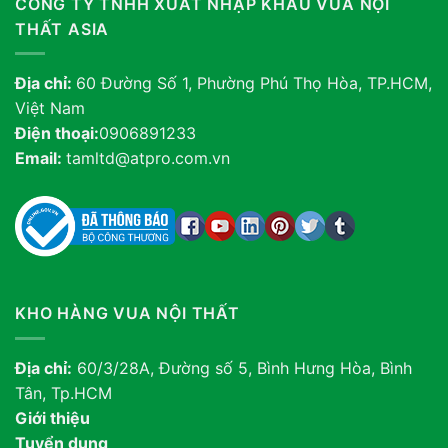
CÔNG TY TNHH XUẤT NHẬP KHẨU VUA NỘI
THẤT ASIA
Địa chỉ:
60 Đường Số 1, Phường Phú Thọ Hòa, TP.HCM,
Việt Nam
Điện thoại:
0906891233
Email:
tamltd@atpro.com.vn
KHO HÀNG VUA NỘI THẤT
Địa chỉ:
60/3/28A, Đường số 5, Bình Hưng Hòa, Bình
Tân, Tp.HCM
Giới thiệu
Tuyển dụng