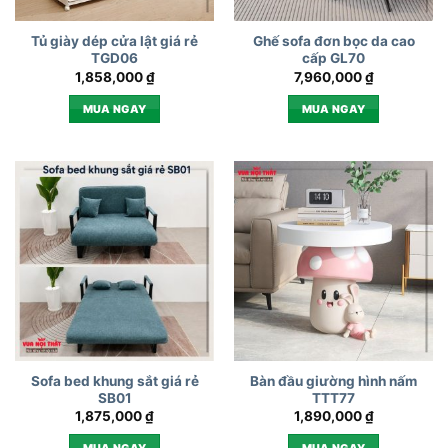
Tủ giày dép cửa lật giá rẻ
Ghế sofa đơn bọc da cao
TGD06
cấp GL70
1,858,000
₫
7,960,000
₫
MUA NGAY
MUA NGAY
Sofa bed khung sắt giá rẻ
Bàn đầu giường hình nấm
SB01
TTT77
1,875,000
₫
1,890,000
₫