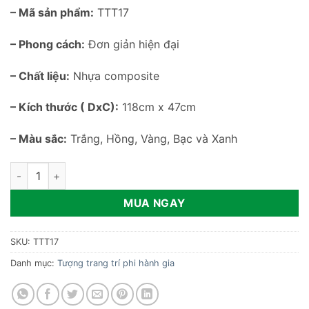
– Mã sản phẩm:
TTT17
– Phong cách:
Đơn giản hiện đại
– Chất liệu:
Nhựa composite
– Kích thước ( DxC):
118cm x 47cm
– Màu sắc:
Trắng, Hồng, Vàng, Bạc và Xanh
Tượng phi hành gia đứng trên phi thuyền TTT17 số lượng
MUA NGAY
SKU:
TTT17
Danh mục:
Tượng trang trí phi hành gia