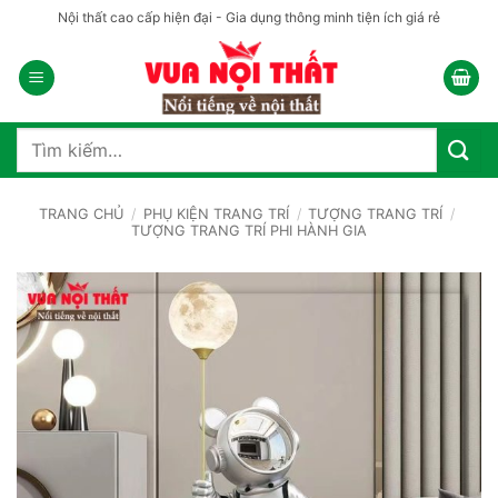
Bỏ
Nội thất cao cấp hiện đại - Gia dụng thông minh tiện ích giá rẻ
qua
nội
dung
Tìm
kiếm:
TRANG CHỦ
/
PHỤ KIỆN TRANG TRÍ
/
TƯỢNG TRANG TRÍ
/
TƯỢNG TRANG TRÍ PHI HÀNH GIA