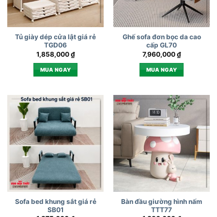
Tủ giày dép cửa lật giá rẻ
Ghế sofa đơn bọc da cao
TGD06
cấp GL70
1,858,000
₫
7,960,000
₫
MUA NGAY
MUA NGAY
Sofa bed khung sắt giá rẻ
Bàn đầu giường hình nấm
SB01
TTT77