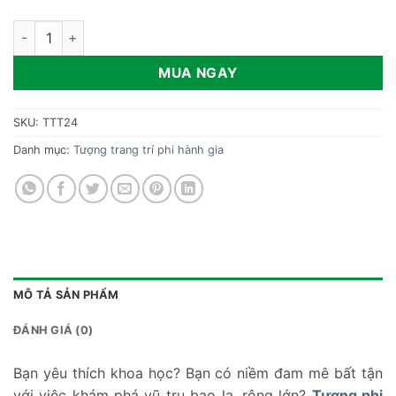
Tượng phi hành gia ôm đèn trên vũ trụ TTT24 số lượng
MUA NGAY
SKU:
TTT24
Danh mục:
Tượng trang trí phi hành gia
MÔ TẢ SẢN PHẨM
ĐÁNH GIÁ (0)
Bạn yêu thích khoa học? Bạn có niềm đam mê bất tận
với việc khám phá vũ trụ bao la, rộng lớn?
Tượng phi