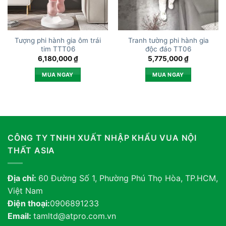
Tượng phi hành gia ôm trái
Tranh tường phi hành gia
tim TTT06
độc đáo TT06
6,180,000
₫
5,775,000
₫
MUA NGAY
MUA NGAY
CÔNG TY TNHH XUẤT NHẬP KHẨU VUA NỘI
THẤT ASIA
Địa chỉ:
60 Đường Số 1, Phường Phú Thọ Hòa, TP.HCM,
Việt Nam
Điện thoại:
0906891233
Email:
tamltd@atpro.com.vn