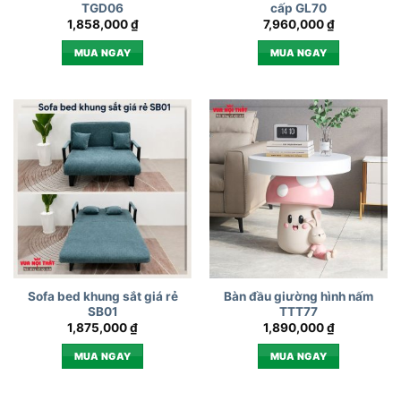
TGD06
cấp GL70
1,858,000
₫
7,960,000
₫
MUA NGAY
MUA NGAY
Sofa bed khung sắt giá rẻ
Bàn đầu giường hình nấm
SB01
TTT77
1,875,000
₫
1,890,000
₫
MUA NGAY
MUA NGAY