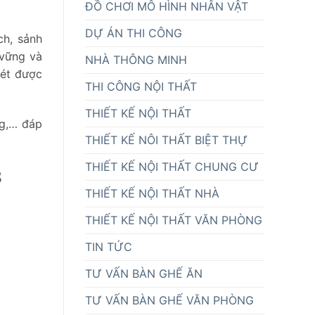
ĐỒ CHƠI MÔ HÌNH NHÂN VẬT
DỰ ÁN THI CÔNG
ch, sảnh
 vững và
NHÀ THÔNG MINH
nét được
THI CÔNG NỘI THẤT
THIẾT KẾ NỘI THẤT
ng,… đáp
THIẾT KẾ NÔI THẤT BIỆT THỰ
THIẾT KẾ NỘI THẤT CHUNG CƯ
8
THIẾT KẾ NỘI THẤT NHÀ
THIẾT KẾ NỘI THẤT VĂN PHÒNG
TIN TỨC
TƯ VẤN BÀN GHẾ ĂN
TƯ VẤN BÀN GHẾ VĂN PHÒNG