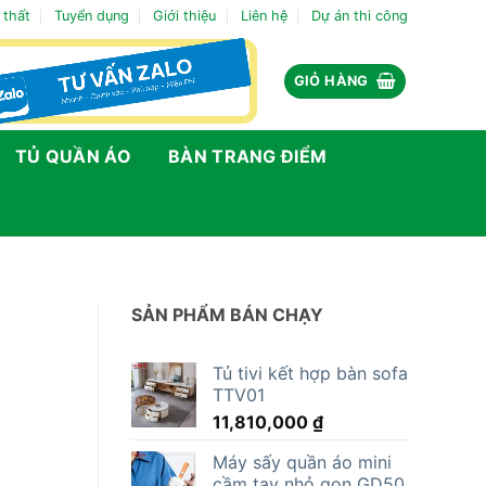
 thất
Tuyển dụng
Giới thiệu
Liên hệ
Dự án thi công
GIỎ HÀNG
TỦ QUẦN ÁO
BÀN TRANG ĐIỂM
SẢN PHẨM BÁN CHẠY
Tủ tivi kết hợp bàn sofa
TTV01
11,810,000
₫
Máy sấy quần áo mini
cầm tay nhỏ gọn GD50