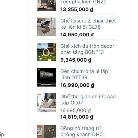
kèm phụ kiện GN20
13,255,000
₫
Ghế leisure Z chair thiết
kế liền khối GL78
14,950,000
₫
Ghế xích đu tròn decor
phát sáng BGNT13
9,345,000
₫
Đèn chùm pha lê lấp
lánh DTT39
16,990,000
₫
Ghế thư giãn chữ C cao
cấp GL07
16,695,000
₫
Giá
Giá
14,819,000
₫
gốc
hiện
Đồng hồ trang trí
là:
tại
phòng khách DH01
ấp.
16,695,000 ₫.
là: