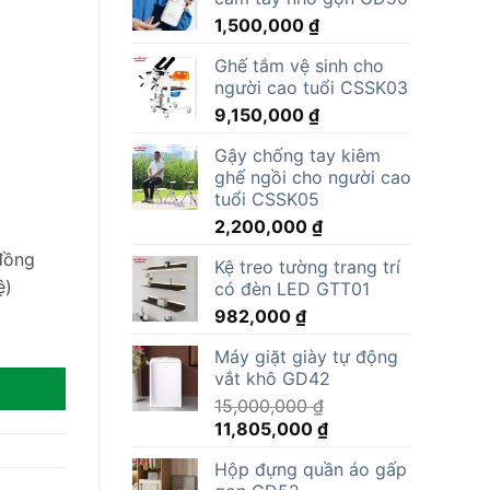
1,500,000
₫
Ghế tắm vệ sinh cho
người cao tuổi CSSK03
9,150,000
₫
Gậy chống tay kiêm
ghế ngồi cho người cao
tuổi CSSK05
2,200,000
₫
đồng
Kệ treo tường trang trí
ệ)
có đèn LED GTT01
982,000
₫
Máy giặt giày tự động
vắt khô GD42
15,000,000
₫
Giá
Giá
11,805,000
₫
gốc
hiện
Hộp đựng quần áo gấp
là:
tại