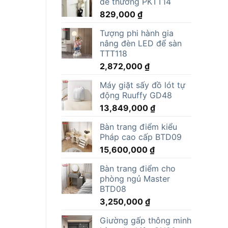
dễ thương PKTT14
829,000
₫
Tượng phi hành gia
nâng đèn LED để sàn
TTT118
2,872,000
₫
Máy giặt sấy đồ lót tự
động Ruuffy GD48
13,849,000
₫
Bàn trang điểm kiểu
Pháp cao cấp BTD09
15,600,000
₫
Bàn trang điểm cho
phòng ngủ Master
BTD08
3,250,000
₫
Giường gấp thông minh