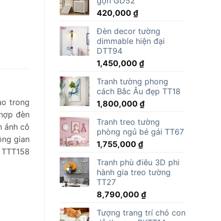
gọn GD52
15,000,000 ₫.
là:
420,000
₫
11,805,000 ₫.
Đèn decor tường
dimmable hiện đại
DTT94
1,450,000
₫
Tranh tường phong
cách Bắc Âu đẹp TT18
ao trong
1,800,000
₫
 hợp đèn
Tranh treo tường
h ảnh cô
phòng ngủ bé gái TT67
ông gian
1,755,000
₫
o TTT158
Tranh phù điêu 3D phi
hành gia treo tường
TT27
8,790,000
₫
Tượng trang trí chó con