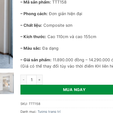
– Mã sản phẩm:
TTT158
– Phong cách:
Đơn giản hiện đại
– Chất liệu:
Composite sơn
– Kích thước:
Cao 110cm và cao 155cm
– Màu sắc:
Đa dạng
– Giá sản phẩm:
11.890.000 đồng – 14.290.000 
(Giá có thể thay đổi tùy vào thời điểm KH liên h
Tượng cô gái ngồi nâng đèn vòng TTT158 số lượng
MUA NGAY
SKU:
TTT158
Danh mục:
Tượng trang trí