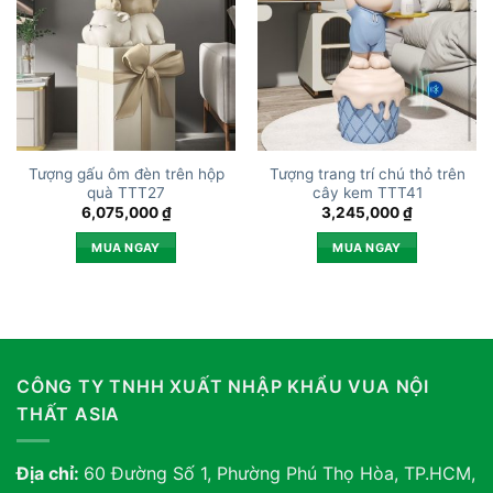
Tượng gấu ôm đèn trên hộp
Tượng trang trí chú thỏ trên
quà TTT27
cây kem TTT41
6,075,000
₫
3,245,000
₫
MUA NGAY
MUA NGAY
CÔNG TY TNHH XUẤT NHẬP KHẨU VUA NỘI
THẤT ASIA
Địa chỉ:
60 Đường Số 1, Phường Phú Thọ Hòa, TP.HCM,