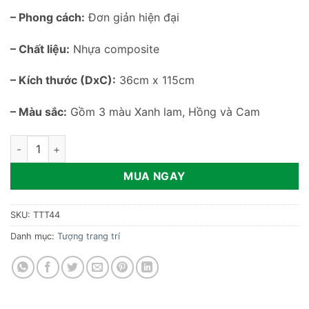
– Phong cách:
Đơn giản hiện đại
– Chất liệu:
Nhựa composite
– Kích thước (DxC):
36cm x 115cm
– Màu sắc:
Gồm 3 màu Xanh lam, Hồng và Cam
Tượng cô gái nâng đèn để sàn TTT44 số lượng
MUA NGAY
SKU:
TTT44
Danh mục:
Tượng trang trí