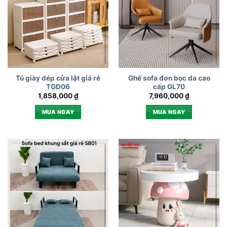
Tủ giày dép cửa lật giá rẻ
Ghế sofa đơn bọc da cao
TGD06
cấp GL70
1,858,000
₫
7,960,000
₫
MUA NGAY
MUA NGAY