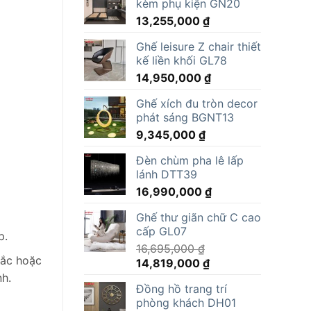
kèm phụ kiện GN20
13,255,000
₫
Ghế leisure Z chair thiết
kế liền khối GL78
14,950,000
₫
Ghế xích đu tròn decor
phát sáng BGNT13
9,345,000
₫
Đèn chùm pha lê lấp
lánh DTT39
16,990,000
₫
Ghế thư giãn chữ C cao
cấp GL07
p.
16,695,000
₫
sắc hoặc
Giá
Giá
14,819,000
₫
gốc
hiện
h.
Đồng hồ trang trí
là:
tại
phòng khách DH01
16,695,000 ₫.
là: