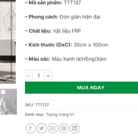
–
Mã sản phẩm:
TTT137
– Phong cách:
Đơn giản hiện đại
– Chất liệu:
Vật liệu FRP
– Kích thước (DxC):
30cm x 100cm
– Màu sắc:
Màu Xanh lá/Hồng/Xám
Tượng cô gái cầm bóng bay TTT137 số lượng
MUA NGAY
SKU:
TTT137
Danh mục:
Tượng trang trí