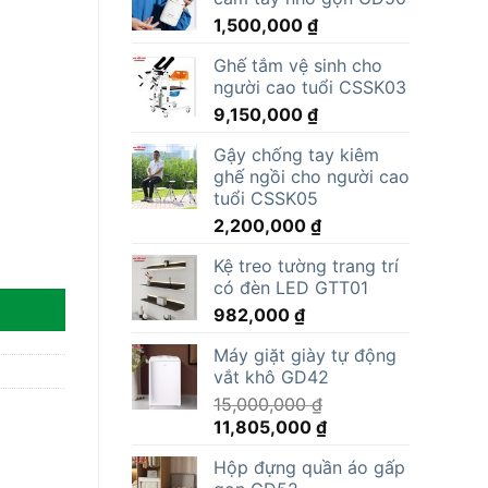
1,500,000
₫
Ghế tắm vệ sinh cho
người cao tuổi CSSK03
9,150,000
₫
Gậy chống tay kiêm
ghế ngồi cho người cao
tuổi CSSK05
2,200,000
₫
Kệ treo tường trang trí
có đèn LED GTT01
982,000
₫
Máy giặt giày tự động
vắt khô GD42
15,000,000
₫
Giá
Giá
11,805,000
₫
gốc
hiện
Hộp đựng quần áo gấp
là:
tại