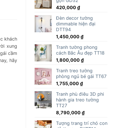
gọn GD52
15,000,000 ₫.
là:
420,000
₫
11,805,000 ₫.
Đèn decor tường
dimmable hiện đại
DTT94
1,450,000
₫
ác khách
ười xung
Tranh tường phong
cách Bắc Âu đẹp TT18
 gái cầm
1,800,000
₫
nay, hãy
Tranh treo tường
phòng ngủ bé gái TT67
1,755,000
₫
Tranh phù điêu 3D phi
hành gia treo tường
TT27
8,790,000
₫
Tượng trang trí chó con