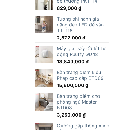
dễ thương PKTT14
829,000
₫
Tượng phi hành gia
nâng đèn LED để sàn
TTT118
2,872,000
₫
Máy giặt sấy đồ lót tự
động Ruuffy GD48
13,849,000
₫
Bàn trang điểm kiểu
Pháp cao cấp BTD09
15,600,000
₫
Bàn trang điểm cho
phòng ngủ Master
BTD08
3,250,000
₫
Giường gấp thông minh