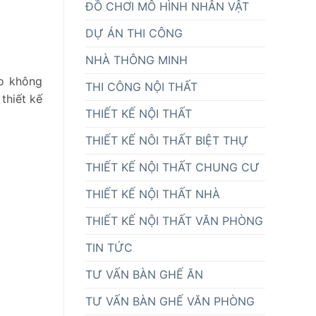
ĐỒ CHƠI MÔ HÌNH NHÂN VẬT
DỰ ÁN THI CÔNG
NHÀ THÔNG MINH
o không
THI CÔNG NỘI THẤT
thiết kế
THIẾT KẾ NỘI THẤT
THIẾT KẾ NÔI THẤT BIỆT THỰ
THIẾT KẾ NỘI THẤT CHUNG CƯ
THIẾT KẾ NỘI THẤT NHÀ
THIẾT KẾ NỘI THẤT VĂN PHÒNG
TIN TỨC
TƯ VẤN BÀN GHẾ ĂN
TƯ VẤN BÀN GHẾ VĂN PHÒNG