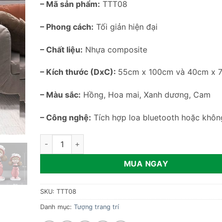
– Mã sản phẩm:
TTT08
– Phong cách:
Tối giản hiện đại
– Chất liệu:
Nhựa composite
– Kích thước (DxC):
55cm x 100cm và 40cm x 
– Màu sắc:
Hồng, Hoa mai, Xanh dương, Cam
– Công nghệ:
Tích hợp loa bluetooth hoặc khôn
Tượng cô gái bưng khay để sàn TTT08 số lượng
MUA NGAY
SKU:
TTT08
Danh mục:
Tượng trang trí