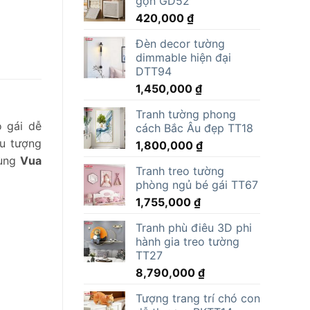
gọn GD52
15,000,000 ₫.
là:
420,000
₫
11,805,000 ₫.
Đèn decor tường
dimmable hiện đại
DTT94
1,450,000
₫
Tranh tường phong
ô gái dễ
cách Bắc Âu đẹp TT18
ẫu tượng
1,800,000
₫
Cùng
Vua
Tranh treo tường
phòng ngủ bé gái TT67
1,755,000
₫
Tranh phù điêu 3D phi
hành gia treo tường
TT27
8,790,000
₫
Tượng trang trí chó con