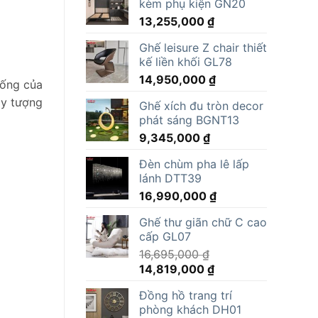
kèm phụ kiện GN20
13,255,000
₫
Ghế leisure Z chair thiết
kế liền khối GL78
14,950,000
₫
sống của
ay tượng
Ghế xích đu tròn decor
phát sáng BGNT13
9,345,000
₫
Đèn chùm pha lê lấp
lánh DTT39
16,990,000
₫
Ghế thư giãn chữ C cao
cấp GL07
16,695,000
₫
Giá
Giá
14,819,000
₫
gốc
hiện
Đồng hồ trang trí
là:
tại
phòng khách DH01
16,695,000 ₫.
là: