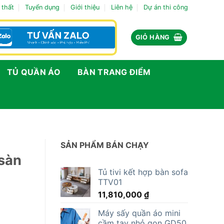
 thất
Tuyển dụng
Giới thiệu
Liên hệ
Dự án thi công
GIỎ HÀNG
TỦ QUẦN ÁO
BÀN TRANG ĐIỂM
SẢN PHẨM BÁN CHẠY
 sàn
Tủ tivi kết hợp bàn sofa
TTV01
11,810,000
₫
Máy sấy quần áo mini
cầm tay nhỏ gọn GD50