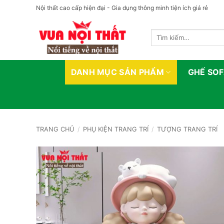
Bỏ
Nội thất cao cấp hiện đại - Gia dụng thông minh tiện ích giá rẻ
qua
nội
Tìm
dung
kiếm:
DANH MỤC SẢN PHẨM
GHẾ SO
TRANG CHỦ
/
PHỤ KIỆN TRANG TRÍ
/
TƯỢNG TRANG TRÍ