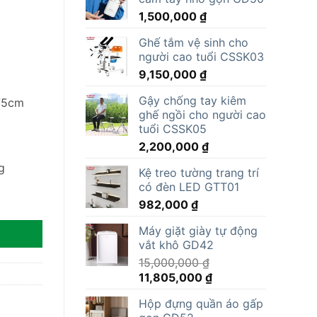
1,500,000
₫
Ghế tắm vệ sinh cho
người cao tuổi CSSK03
9,150,000
₫
Gậy chống tay kiêm
75cm
ghế ngồi cho người cao
tuổi CSSK05
2,200,000
₫
g
Kệ treo tường trang trí
có đèn LED GTT01
982,000
₫
Máy giặt giày tự động
vắt khô GD42
15,000,000
₫
Giá
Giá
11,805,000
₫
gốc
hiện
Hộp đựng quần áo gấp
là:
tại