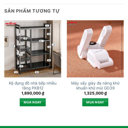
SẢN PHẨM TƯƠNG TỰ
Kệ đựng đồ nhà bếp nhiều
Máy sấy giày đa năng khử
tầng PKB12
khuẩn khử mùi GD39
1,890,000
₫
1,325,000
₫
MUA NGAY
MUA NGAY