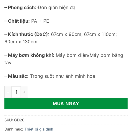
– Phong cách:
Đơn giản hiện đại
– Chất liệu:
PA + PE
– Kích thước (DxC):
67cm x 90cm; 67cm x 110cm;
60cm x 130cm
– Máy bơm không khí:
Máy bơm điện/Máy bơm bằng
tay
– Màu sắc:
Trong suốt như ảnh minh họa
Túi hút chân không treo quần áo GD20 số lượng
MUA NGAY
SKU:
GD20
Danh mục:
Thiết bị gia đình