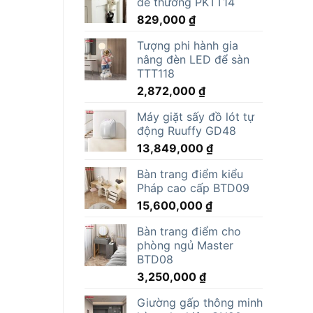
dễ thương PKTT14
829,000
₫
Tượng phi hành gia
nâng đèn LED để sàn
TTT118
2,872,000
₫
Máy giặt sấy đồ lót tự
động Ruuffy GD48
13,849,000
₫
Bàn trang điểm kiểu
Pháp cao cấp BTD09
15,600,000
₫
Bàn trang điểm cho
phòng ngủ Master
BTD08
3,250,000
₫
Giường gấp thông minh