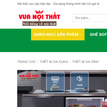
Bỏ
Nội thất cao cấp hiện đại - Gia dụng thông minh tiện ích giá rẻ
qua
nội
Tìm
dung
kiếm:
DANH MỤC SẢN PHẨM
GHẾ SO
TRANG CHỦ
/
THIẾT BỊ GIA DỤNG
/
THIẾT BỊ GIA ĐÌNH