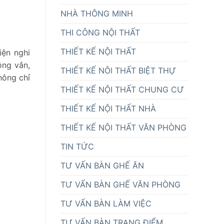
NHÀ THÔNG MINH
THI CÔNG NỘI THẤT
THIẾT KẾ NỘI THẤT
iện nghi
ông vắn,
THIẾT KẾ NÔI THẤT BIỆT THỰ
hông chỉ
THIẾT KẾ NỘI THẤT CHUNG CƯ
THIẾT KẾ NỘI THẤT NHÀ
THIẾT KẾ NỘI THẤT VĂN PHÒNG
TIN TỨC
TƯ VẤN BÀN GHẾ ĂN
TƯ VẤN BÀN GHẾ VĂN PHÒNG
TƯ VẤN BÀN LÀM VIỆC
TƯ VẤN BÀN TRANG ĐIỂM