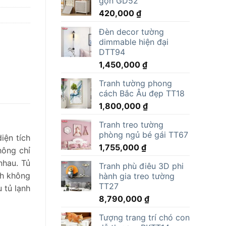
gọn GD52
15,000,000 ₫.
là:
420,000
₫
11,805,000 ₫.
Đèn decor tường
dimmable hiện đại
DTT94
1,450,000
₫
Tranh tường phong
cách Bắc Âu đẹp TT18
1,800,000
₫
Tranh treo tường
phòng ngủ bé gái TT67
iện tích
1,755,000
₫
hông chỉ
nhau. Tủ
Tranh phù điêu 3D phi
ch không
hành gia treo tường
TT27
u tủ lạnh
8,790,000
₫
Tượng trang trí chó con