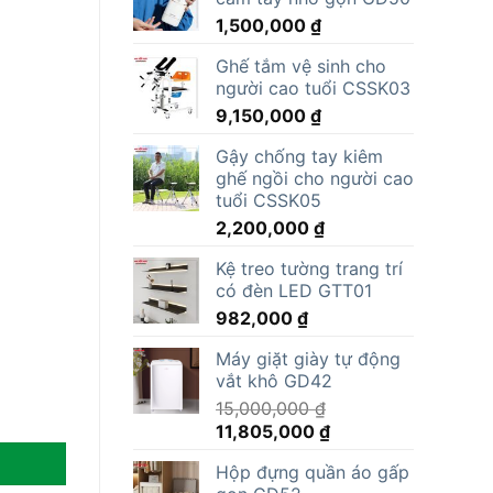
1,500,000
₫
Ghế tắm vệ sinh cho
người cao tuổi CSSK03
9,150,000
₫
Gậy chống tay kiêm
ghế ngồi cho người cao
tuổi CSSK05
2,200,000
₫
Kệ treo tường trang trí
có đèn LED GTT01
982,000
₫
Máy giặt giày tự động
vắt khô GD42
15,000,000
₫
Giá
Giá
11,805,000
₫
gốc
hiện
Hộp đựng quần áo gấp
là:
tại