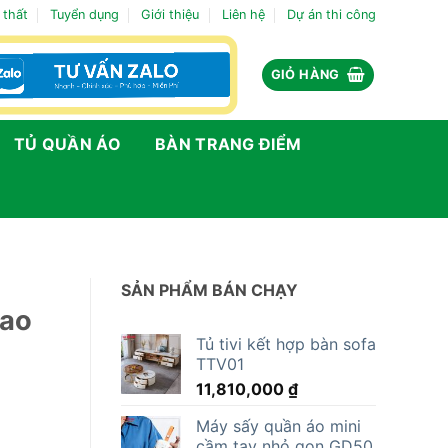
 thất
Tuyển dụng
Giới thiệu
Liên hệ
Dự án thi công
GIỎ HÀNG
TỦ QUẦN ÁO
BÀN TRANG ĐIỂM
SẢN PHẨM BÁN CHẠY
cao
Tủ tivi kết hợp bàn sofa
TTV01
11,810,000
₫
Máy sấy quần áo mini
cầm tay nhỏ gọn GD50