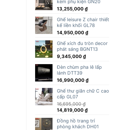
kèm phụ kiện GN20
13,255,000
₫
Ghế leisure Z chair thiết
kế liền khối GL78
14,950,000
₫
Ghế xích đu tròn decor
phát sáng BGNT13
9,345,000
₫
Đèn chùm pha lê lấp
lánh DTT39
16,990,000
₫
Ghế thư giãn chữ C cao
cấp GL07
16,695,000
₫
Giá
Giá
14,819,000
₫
gốc
hiện
Đồng hồ trang trí
là:
tại
phòng khách DH01
16,695,000 ₫.
là: