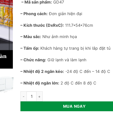
– Mã sản phẩm:
GD47
– Phong cách:
Đơn giản hiện đại
– Kích thước (DxRxC):
111.7*54*76cm
– Màu sắc:
Như ảnh minh họa
– Tấm ốp:
Khách hàng tự trang bị khi lắp đặt tủ
– Chức năng:
Giữ lạnh và làm lạnh
– Nhiệt độ 2 ngăn kéo:
-24 độ C đến – 14 độ C
– Nhiệt độ ngăn lớn:
2 độ C đến 8 độ C
Tủ lạnh âm bàn nhập khẩu cao cấp GD47 số lượng
MUA NGAY