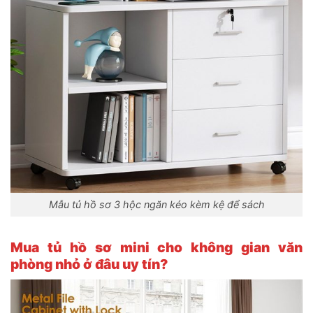
Mẫu tủ hồ sơ 3 hộc ngăn kéo kèm kệ để sách
Mua tủ hồ sơ mini cho không gian văn
phòng nhỏ ở đâu uy tín?