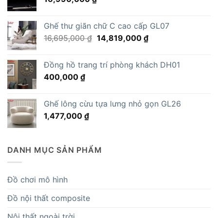
Ghế thư giãn chữ C cao cấp GL07
Giá
Giá
16,695,000
₫
14,819,000
₫
gốc
hiện
là:
tại
Đồng hồ trang trí phòng khách DH01
16,695,000 ₫.
là:
400,000
₫
14,819,000 ₫.
Ghế lông cừu tựa lưng nhỏ gọn GL26
1,477,000
₫
DANH MỤC SẢN PHẨM
Đồ chơi mô hình
Đồ nội thất composite
Nội thất ngoài trời