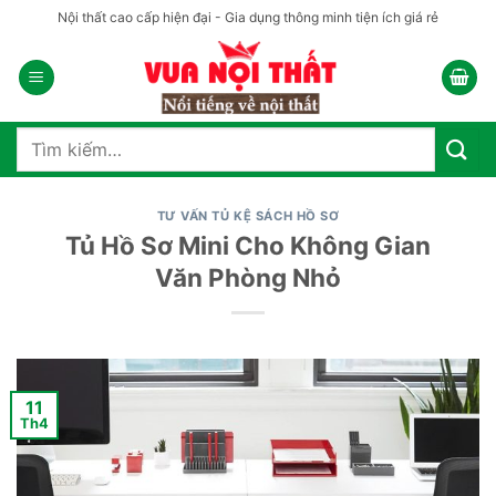
Bỏ
Nội thất cao cấp hiện đại - Gia dụng thông minh tiện ích giá rẻ
qua
nội
dung
Tìm
kiếm:
TƯ VẤN TỦ KỆ SÁCH HỒ SƠ
Tủ Hồ Sơ Mini Cho Không Gian
Văn Phòng Nhỏ
11
Th4