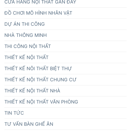
CỬA HÀNG NỘI THẤT GẦN ĐÂY
ĐỒ CHƠI MÔ HÌNH NHÂN VẬT
DỰ ÁN THI CÔNG
NHÀ THÔNG MINH
THI CÔNG NỘI THẤT
THIẾT KẾ NỘI THẤT
THIẾT KẾ NÔI THẤT BIỆT THỰ
THIẾT KẾ NỘI THẤT CHUNG CƯ
THIẾT KẾ NỘI THẤT NHÀ
THIẾT KẾ NỘI THẤT VĂN PHÒNG
TIN TỨC
TƯ VẤN BÀN GHẾ ĂN