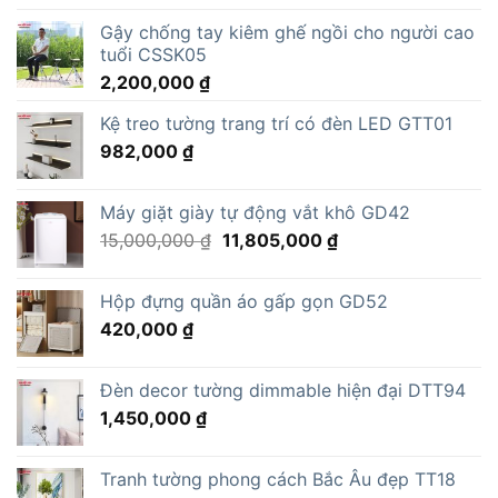
Gậy chống tay kiêm ghế ngồi cho người cao
tuổi CSSK05
2,200,000
₫
Kệ treo tường trang trí có đèn LED GTT01
982,000
₫
Máy giặt giày tự động vắt khô GD42
Giá
Giá
15,000,000
₫
11,805,000
₫
gốc
hiện
là:
tại
Hộp đựng quần áo gấp gọn GD52
15,000,000 ₫.
là:
420,000
₫
11,805,000 ₫.
Đèn decor tường dimmable hiện đại DTT94
1,450,000
₫
Tranh tường phong cách Bắc Âu đẹp TT18