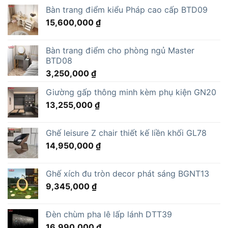
Bàn trang điểm kiểu Pháp cao cấp BTD09
15,600,000
₫
Bàn trang điểm cho phòng ngủ Master
BTD08
3,250,000
₫
Giường gấp thông minh kèm phụ kiện GN20
13,255,000
₫
Ghế leisure Z chair thiết kế liền khối GL78
14,950,000
₫
Ghế xích đu tròn decor phát sáng BGNT13
9,345,000
₫
Đèn chùm pha lê lấp lánh DTT39
16,990,000
₫