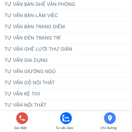
TƯ VẤN BÀN GHẾ VĂN PHÒNG
TƯ VẤN BÀN LÀM VIỆC
TƯ VẤN BÀN TRANG ĐIỂM
TƯ VẤN ĐÈN TRANG TRÍ
TƯ VẤN GHẾ LƯỜI THƯ GIÃN
TƯ VẤN GIA DỤNG
TƯ VẤN GIƯỜNG NGỦ
TƯ VẤN GỖ NỘI THẤT
TƯ VẤN KỆ TIVI
TƯ VẤN NỘI THẤT
TƯ VẤN PHÒNG ĂN
TƯ VẤN PHÒNG KHÁCH
Gọi điện
Tư vấn Zalo
Chỉ đường