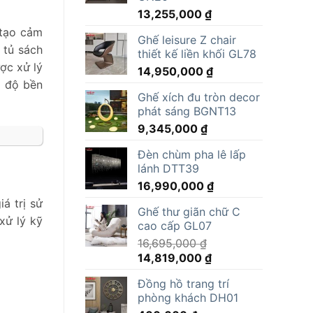
13,255,000
₫
 tạo cảm
Ghế leisure Z chair
 tủ sách
thiết kế liền khối GL78
ợc xử lý
14,950,000
₫
ó độ bền
Ghế xích đu tròn decor
phát sáng BGNT13
9,345,000
₫
Đèn chùm pha lê lấp
lánh DTT39
16,990,000
₫
á trị sử
Ghế thư giãn chữ C
xử lý kỹ
cao cấp GL07
16,695,000
₫
Giá
Giá
14,819,000
₫
gốc
hiện
Đồng hồ trang trí
là:
tại
phòng khách DH01
16,695,000 ₫.
là: