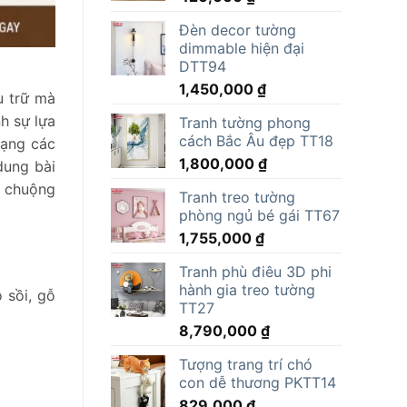
Đèn decor tường
dimmable hiện đại
DTT94
1,450,000
₫
u trữ mà
h sự lựa
Tranh tường phong
cách Bắc Âu đẹp TT18
dạng các
1,800,000
₫
dung bài
a chuộng
Tranh treo tường
phòng ngủ bé gái TT67
1,755,000
₫
Tranh phù điêu 3D phi
hành gia treo tường
 sồi, gỗ
TT27
8,790,000
₫
Tượng trang trí chó
con dễ thương PKTT14
829,000
₫