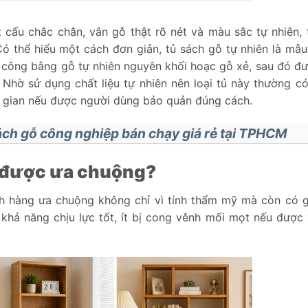
t cấu chắc chắn, vân gỗ thật rõ nét và màu sắc tự nhiên,
ó thể hiểu một cách đơn giản, tủ sách gỗ tự nhiên là mẫu
a công bằng gỗ tự nhiên nguyên khối hoạc gỗ xẻ, sau đó đư
 Nhờ sử dụng chất liệu tự nhiên nên loại tủ này thường c
ời gian nếu được người dùng bảo quản đúng cách.
ách gỗ công nghiệp bán chạy giá rẻ tại TPHCM
ại được ưa chuộng?
h hàng ưa chuộng không chỉ vì tính thẩm mỹ mà còn có gi
 khả năng chịu lực tốt, ít bị cong vênh mối mọt nếu được 