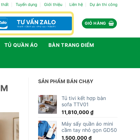
 thất
Tuyển dụng
Giới thiệu
Liên hệ
Dự án thi công
GIỎ HÀNG
TỦ QUẦN ÁO
BÀN TRANG ĐIỂM
SẢN PHẨM BÁN CHẠY
CM
Tủ tivi kết hợp bàn
sofa TTV01
11,810,000
₫
Máy sấy quần áo mini
cầm tay nhỏ gọn GD50
1,500,000
₫