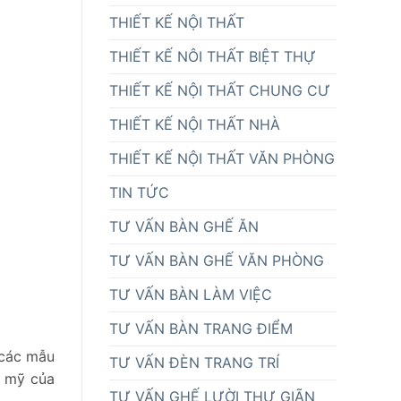
THIẾT KẾ NỘI THẤT
THIẾT KẾ NÔI THẤT BIỆT THỰ
THIẾT KẾ NỘI THẤT CHUNG CƯ
THIẾT KẾ NỘI THẤT NHÀ
THIẾT KẾ NỘI THẤT VĂN PHÒNG
TIN TỨC
TƯ VẤN BÀN GHẾ ĂN
TƯ VẤN BÀN GHẾ VĂN PHÒNG
TƯ VẤN BÀN LÀM VIỆC
TƯ VẤN BÀN TRANG ĐIỂM
 các mẫu
TƯ VẤN ĐÈN TRANG TRÍ
m mỹ của
TƯ VẤN GHẾ LƯỜI THƯ GIÃN