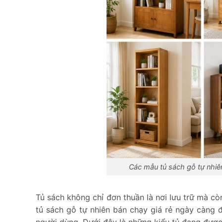
Các mẫu tủ sách gỗ tự nhiê
Tủ sách không chỉ đơn thuần là nơi lưu trữ mà c
tủ sách gỗ tự nhiên bán chạy giá rẻ ngày càng 
người dùng. Dưới đây là những kiểu tủ đang được