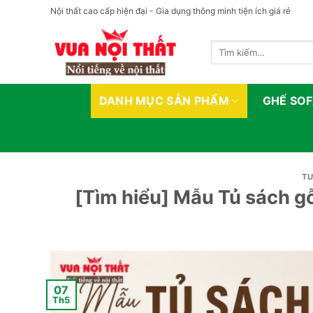
Bỏ
Nội thất cao cấp hiện đại - Gia dụng thông minh tiện ích giá rẻ
qua
nội
Tìm
dung
kiếm:
DANH MỤC SẢN PHẨM
GHẾ SO
TƯ
[Tìm hiểu] Mẫu Tủ sách gỗ
07
Th5