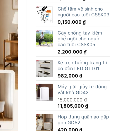
Ghế tắm vệ sinh cho
người cao tuổi CSSK03
9,150,000
₫
Gậy chống tay kiêm
ghế ngồi cho người
cao tuổi CSSK05
2,200,000
₫
Kệ treo tường trang trí
có đèn LED GTT01
982,000
₫
Máy giặt giày tự động
vắt khô GD42
15,000,000
₫
Giá
Giá
11,805,000
₫
gốc
hiện
Hộp đựng quần áo gấp
là:
tại
gọn GD52
15,000,000 ₫.
là:
420,000
₫
11,805,000 ₫.