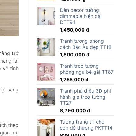
Đèn decor tường
dimmable hiện đại
DTT94
1,450,000
₫
Tranh tường phong
cách Bắc Âu đẹp TT18
càng trở
1,800,000
₫
mang lại
Tranh treo tường
 về tính
phòng ngủ bé gái TT67
1,755,000
₫
ng, sang
Tranh phù điêu 3D phi
hành gia treo tường
TT27
8,790,000
₫
Tượng trang trí chó
ích theo
con dễ thương PKTT14
gian lưu
829,000
₫