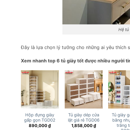
Hệ tủ 
Đây là lựa chọn lý tưởng cho những ai yêu thích sự
Xem nhanh top 6 tủ giày tốt được nhiều người ti
Hộp đựng giày
Tủ giày dép cửa
Tủ giày 
gấp gọn TGD02
lật giá rẻ TGD06
bằng nh
trắng 
890,000
₫
1,858,000
₫