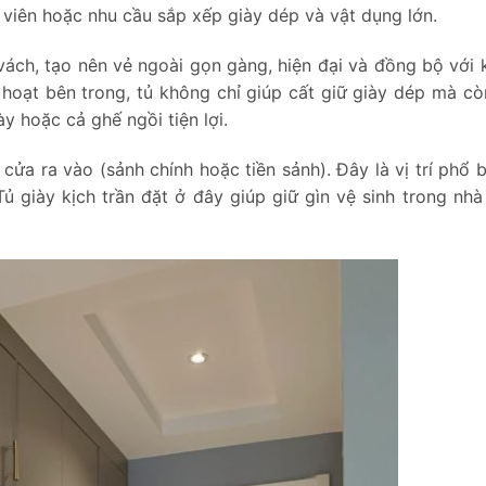
h viên hoặc nhu cầu sắp xếp giày dép và vật dụng lớn.
ch, tạo nên vẻ ngoài gọn gàng, hiện đại và đồng bộ với k
h hoạt bên trong, tủ không chỉ giúp cất giữ giày dép mà cò
ày hoặc cả ghế ngồi tiện lợi.
 cửa ra vào (sảnh chính hoặc tiền sảnh). Đây là vị trí phổ 
 Tủ giày kịch trần đặt ở đây giúp giữ gìn vệ sinh trong nhà