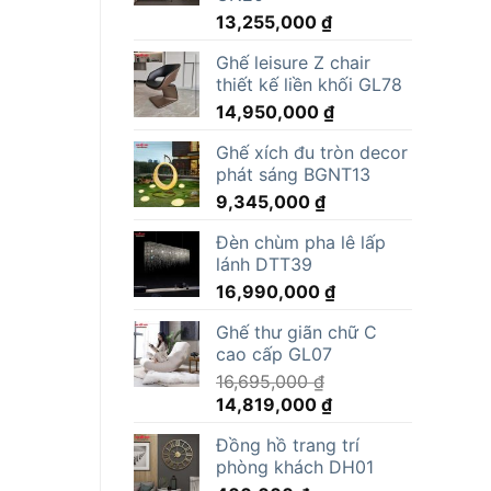
13,255,000
₫
Ghế leisure Z chair
thiết kế liền khối GL78
14,950,000
₫
Ghế xích đu tròn decor
phát sáng BGNT13
9,345,000
₫
Đèn chùm pha lê lấp
lánh DTT39
16,990,000
₫
Ghế thư giãn chữ C
cao cấp GL07
16,695,000
₫
Giá
Giá
14,819,000
₫
gốc
hiện
Đồng hồ trang trí
là:
tại
phòng khách DH01
16,695,000 ₫.
là: