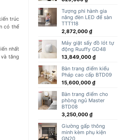
Tượng phi hành gia
nâng đèn LED để sàn
iến trúc
TTT118
n có thể
2,872,000
₫
Máy giặt sấy đồ lót tự
biến nhất
động Ruuffy GD48
 và tăng
13,849,000
₫
Bàn trang điểm kiểu
Pháp cao cấp BTD09
15,600,000
₫
Bàn trang điểm cho
phòng ngủ Master
BTD08
3,250,000
₫
Giường gấp thông
minh kèm phụ kiện
GN20