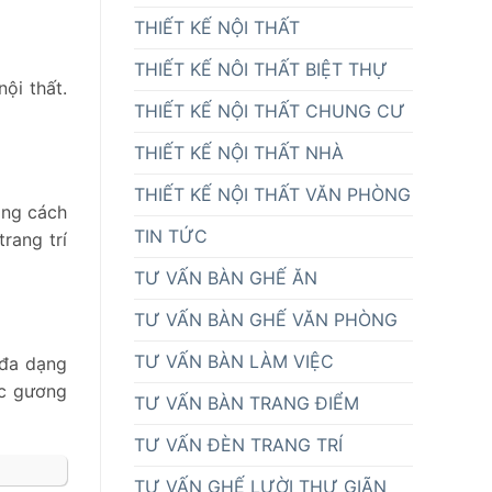
THIẾT KẾ NỘI THẤT
THIẾT KẾ NÔI THẤT BIỆT THỰ
ội thất.
THIẾT KẾ NỘI THẤT CHUNG CƯ
THIẾT KẾ NỘI THẤT NHÀ
THIẾT KẾ NỘI THẤT VĂN PHÒNG
ong cách
TIN TỨC
rang trí
TƯ VẤN BÀN GHẾ ĂN
TƯ VẤN BÀN GHẾ VĂN PHÒNG
TƯ VẤN BÀN LÀM VIỆC
 đa dạng
ặc gương
TƯ VẤN BÀN TRANG ĐIỂM
TƯ VẤN ĐÈN TRANG TRÍ
TƯ VẤN GHẾ LƯỜI THƯ GIÃN