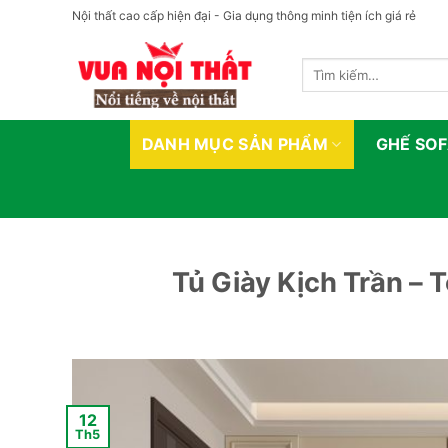
Bỏ
Nội thất cao cấp hiện đại - Gia dụng thông minh tiện ích giá rẻ
qua
nội
Tìm
dung
kiếm:
DANH MỤC SẢN PHẨM
GHẾ SO
Tủ Giày Kịch Trần – 
12
Th5