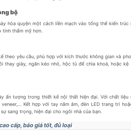
ồng bộ
ày hòa quyện một cách liền mạch vào tổng thể kiến trúc n
ó tính thẩm mỹ hơn.
 kế theo yêu cầu, phù hợp với kích thước không gian và ph
i thay giày, ngăn kéo nhỏ, hộc tủ để chìa khoá, hoặc kệ t
y ấn tượng trong thiết kế nội thất hiện đại. Với chất liệu
 veneer,… Kết hợp với tay nắm âm, đèn LED trang trí ho
ự sang trọng, hiện đại cho ngôi nhà của bạn.
ao cấp, báo giá tốt, đủ loại