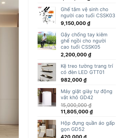
Ghế tắm vệ sinh cho
người cao tuổi CSSK03
9,150,000
₫
Gậy chống tay kiêm
ghế ngồi cho người
cao tuổi CSSK05
2,200,000
₫
Kệ treo tường trang trí
có đèn LED GTT01
982,000
₫
Máy giặt giày tự động
vắt khô GD42
15,000,000
₫
Giá
Giá
11,805,000
₫
gốc
hiện
Hộp đựng quần áo gấp
là:
tại
gọn GD52
15,000,000 ₫.
là:
420,000
₫
11,805,000 ₫.