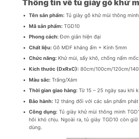
Thông tin về tủ giày gỗ khử
Tên sản phẩm:
Tủ giày gỗ khử mùi thông min
Mã sản phẩm:
TGD10
Phong cách:
Đơn giản hiện đại
Chất liệu:
Gỗ MDF kháng ẩm + Kính 5mm
Chức năng:
Khử mùi, sấy khô, chống nấm mốc
Kích thước (DxRxC):
80cm/100cm/120cm/140
Màu sắc:
Trắng/Xám
Thời gian giao hàng:
Từ 15 – 25 ngày sau khi 
Bảo hành:
12 tháng đối với các sản phẩm phát s
Công dụng:
Tủ giày khử mùi thông minh TGD10
hôi khó chịu. Ngoài ra, tủ giày TGD10 còn gi
dùng.