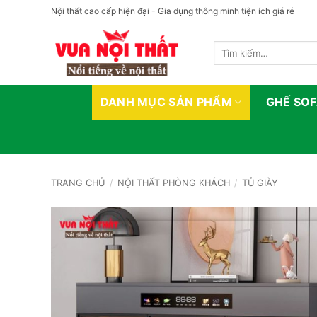
Bỏ
Nội thất cao cấp hiện đại - Gia dụng thông minh tiện ích giá rẻ
qua
nội
Tìm
dung
kiếm:
DANH MỤC SẢN PHẨM
GHẾ SO
TRANG CHỦ
/
NỘI THẤT PHÒNG KHÁCH
/
TỦ GIÀY