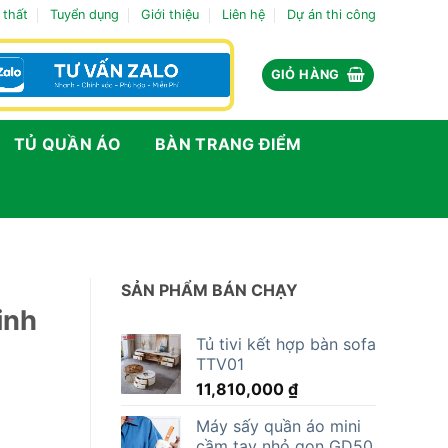
 thất
Tuyển dụng
Giới thiệu
Liên hệ
Dự án thi công
GIỎ HÀNG
TỦ QUẦN ÁO
BÀN TRANG ĐIỂM
SẢN PHẨM BÁN CHẠY
inh
Tủ tivi kết hợp bàn sofa
TTV01
11,810,000
₫
Máy sấy quần áo mini
cầm tay nhỏ gọn GD50