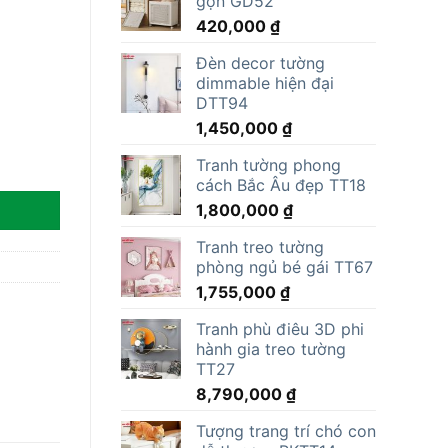
gọn GD52
15,000,000 ₫.
là:
420,000
₫
11,805,000 ₫.
Đèn decor tường
dimmable hiện đại
DTT94
1,450,000
₫
Tranh tường phong
cách Bắc Âu đẹp TT18
1,800,000
₫
Tranh treo tường
phòng ngủ bé gái TT67
1,755,000
₫
Tranh phù điêu 3D phi
hành gia treo tường
TT27
8,790,000
₫
Tượng trang trí chó con