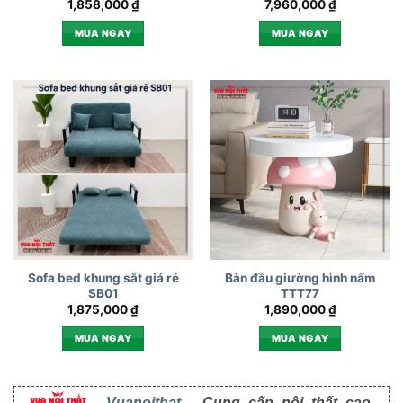
1,858,000
₫
7,960,000
₫
MUA NGAY
MUA NGAY
Sofa bed khung sắt giá rẻ
Bàn đầu giường hình nấm
SB01
TTT77
1,875,000
₫
1,890,000
₫
MUA NGAY
MUA NGAY
Vuanoithat
- Cung cấp nội thất cao