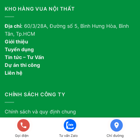
KHO HÀNG VUA NỘI THẤT
Địa chỉ:
60/3/28A, Đường số 5, Bình Hưng Hòa, Bình
Tân, Tp.HCM
Giới thiệu
Tuyển dụng
Tin tức – Tư Vấn
Dự án thi công
Liên hệ
CHÍNH SÁCH CÔNG TY
Chính sách và quy định chung
Chính sách bảo mật thông tin
Chính sách vận chuyển
Gọi điện
Tư vấn Zalo
Chỉ đường