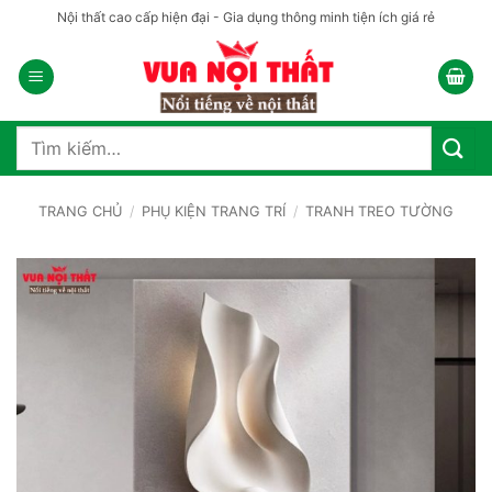
Bỏ
Nội thất cao cấp hiện đại - Gia dụng thông minh tiện ích giá rẻ
qua
nội
dung
Tìm
kiếm:
TRANG CHỦ
/
PHỤ KIỆN TRANG TRÍ
/
TRANH TREO TƯỜNG