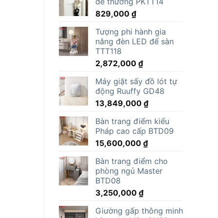
dễ thương PKTT14
829,000
₫
Tượng phi hành gia
nâng đèn LED để sàn
TTT118
2,872,000
₫
Máy giặt sấy đồ lót tự
động Ruuffy GD48
13,849,000
₫
Bàn trang điểm kiểu
Pháp cao cấp BTD09
15,600,000
₫
Bàn trang điểm cho
phòng ngủ Master
BTD08
3,250,000
₫
Giường gấp thông minh