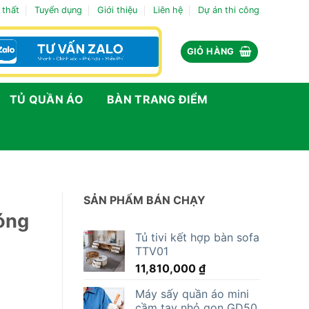
 thất
Tuyển dụng
Giới thiệu
Liên hệ
Dự án thi công
GIỎ HÀNG
TỦ QUẦN ÁO
BÀN TRANG ĐIỂM
SẢN PHẨM BÁN CHẠY
óng
Tủ tivi kết hợp bàn sofa
TTV01
11,810,000
₫
Máy sấy quần áo mini
cầm tay nhỏ gọn GD50