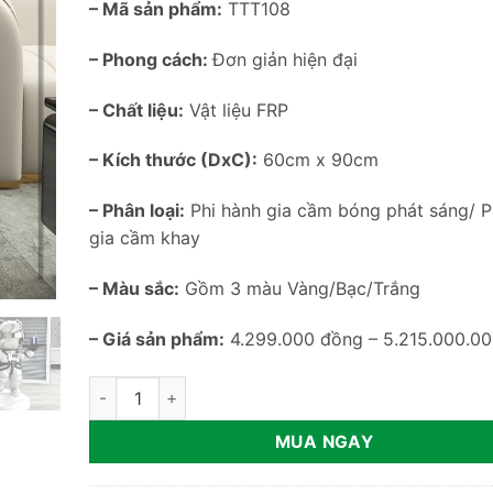
– Mã sản phẩm:
TTT108
– Phong cách:
Đơn giản hiện đại
– Chất liệu:
Vật liệu FRP
– Kích thước (DxC):
60cm x 90cm
– Phân loại:
Phi hành gia cầm bóng phát sáng/ P
gia cầm khay
–
Màu sắc:
Gồm 3 màu Vàng/Bạc/Trắng
– Giá sản phẩm:
4.299.000 đồng – 5.215.000.0
Mô hình phi hành gia cầm bóng phát sáng TTT108 số
MUA NGAY