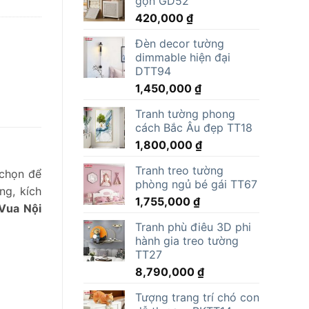
gọn GD52
15,000,000 ₫.
là:
420,000
₫
11,805,000 ₫.
Đèn decor tường
dimmable hiện đại
DTT94
1,450,000
₫
Tranh tường phong
cách Bắc Âu đẹp TT18
1,800,000
₫
Tranh treo tường
 chọn để
phòng ngủ bé gái TT67
ng, kích
1,755,000
₫
Vua Nội
Tranh phù điêu 3D phi
hành gia treo tường
TT27
8,790,000
₫
Tượng trang trí chó con