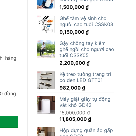
1,500,000
₫
Ghế tắm vệ sinh cho
người cao tuổi CSSK03
9,150,000
₫
Gậy chống tay kiêm
ghế ngồi cho người cao
tuổi CSSK05
hi hàng
2,200,000
₫
Kệ treo tường trang trí
có đèn LED GTT01
982,000
₫
00 đồng
Máy giặt giày tự động
vắt khô GD42
 lượng
15,000,000
₫
Giá
Giá
11,805,000
₫
gốc
hiện
Hộp đựng quần áo gấp
là:
tại