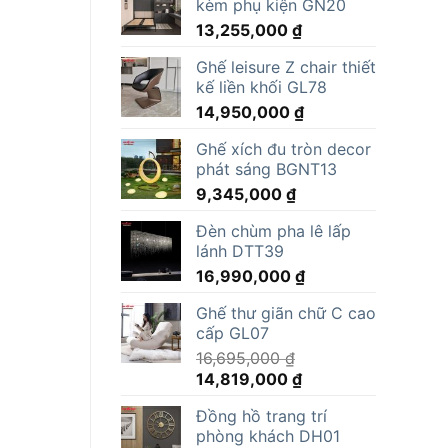
kèm phụ kiện GN20
13,255,000
₫
Ghế leisure Z chair thiết
kế liền khối GL78
14,950,000
₫
Ghế xích đu tròn decor
phát sáng BGNT13
9,345,000
₫
Đèn chùm pha lê lấp
lánh DTT39
16,990,000
₫
Ghế thư giãn chữ C cao
cấp GL07
16,695,000
₫
Giá
Giá
14,819,000
₫
gốc
hiện
Đồng hồ trang trí
là:
tại
phòng khách DH01
16,695,000 ₫.
là: