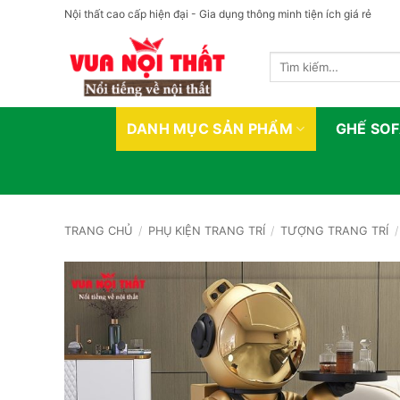
Bỏ
Nội thất cao cấp hiện đại - Gia dụng thông minh tiện ích giá rẻ
qua
nội
Tìm
dung
kiếm:
DANH MỤC SẢN PHẨM
GHẾ SO
TRANG CHỦ
/
PHỤ KIỆN TRANG TRÍ
/
TƯỢNG TRANG TRÍ
/